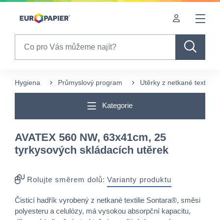
Table Of Content
sr.skip-to.main-content
sr.skip-to.table-of-contents
sr.skip-to.main-navigation
Search
Hygiena
Průmyslový program
Utěrky z netkané textílie
Kategorie
AVATEX 560 NW, 63x41cm, 25
tyrkysových skládacích utěrek
Rolujte směrem dolů:
Varianty produktu
Čisticí hadřík vyrobený z netkané textilie Sontara®, směsi
polyesteru a celulózy, má vysokou absorpční kapacitu,