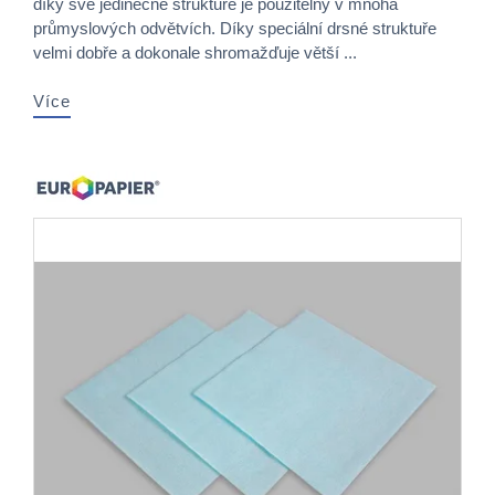
díky své jedinečné struktuře je použitelný v mnoha
průmyslových odvětvích. Díky speciální drsné struktuře
velmi dobře a dokonale shromažďuje větší ...
Více