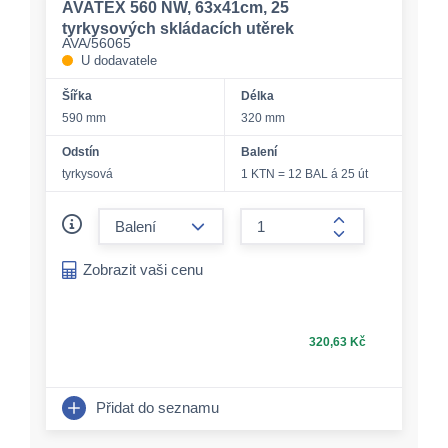
AVATEX 560 NW, 63x41cm, 25
tyrkysových skládacích utěrek
AVA/56065
U dodavatele
Šířka
Délka
590 mm
320 mm
Odstín
Balení
tyrkysová
1 KTN = 12 BAL á 25 út
form.decrease-amount
form.increase-a
Zobrazit vaši cenu
320,63 Kč
Přidat do seznamu