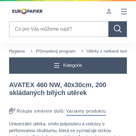
Table Of Content
sr.skip-to.main-content
sr.skip-to.table-of-contents
sr.skip-to.main-navigation
Search
Hygiena
Průmyslový program
Utěrky z netkané textílie
Kategorie
AVATEX 460 NW, 40x30cm, 200
skládaných bílých utěrek
Rolujte směrem dolů:
Varianty produktu
Univerzální utěrka, směs polyesteru a viskózy s
perforovanou strukturou, která se vyznačuje nízkou