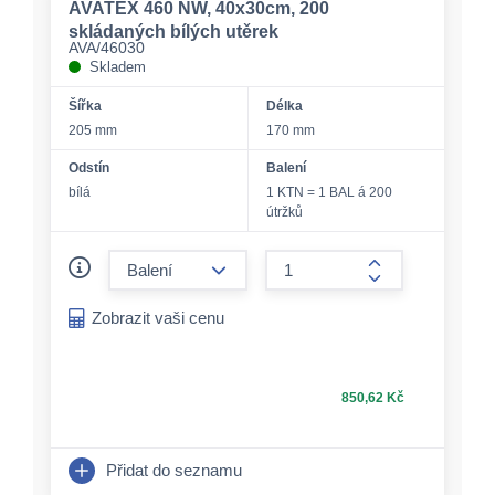
AVATEX 460 NW, 40x30cm, 200
skládaných bílých utěrek
AVA/46030
Skladem
Šířka
Délka
205 mm
170 mm
Odstín
Balení
bílá
1 KTN = 1 BAL á 200
útržků
form.decrease-amount
form.increase-a
Zobrazit vaši cenu
850,62 Kč
Přidat do seznamu