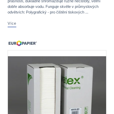
prašností, důkladně shromažďuje různé nečistoty, velmi
dobře absorbuje vodu. Funguje skvěle v průmyslových
odvětvích: Polygrafický - pro čištění tiskových ...
Více