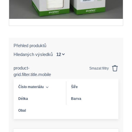
Přehled produktů
Hledaných výsledků
product-
Smazat filtry
grid.filter.title.mobile
Číslo materiálu
Šíře
Délka
Barva
Obal