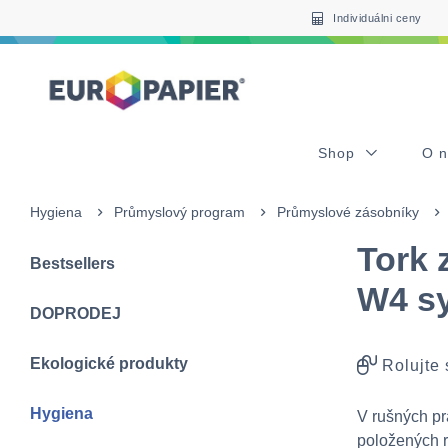
Table Of Content
sr.skip-to.main-content
sr.skip-to.table-of-contents
sr.skip-to.main-navigation
Individuálni ceny
Shop
O 
Hygiena
Průmyslový program
Průmyslové zásobníky
Tork 
Bestsellers
W4 sy
DOPRODEJ
Ekologické produkty
Rolujte
Hygiena
V rušných p
položených r