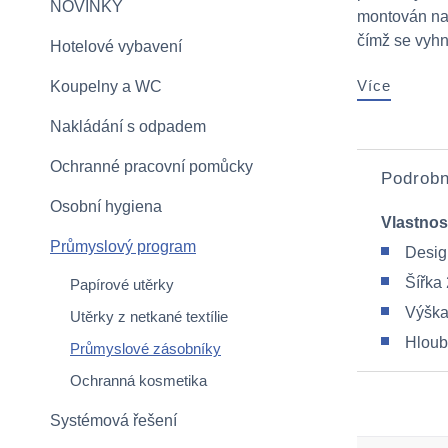
NOVINKY
montován na 
čímž se vyhne
Hotelové vybavení
Více
Koupelny a WC
Nakládání s odpadem
Ochranné pracovní pomůcky
Podrobn
Osobní hygiena
Vlastnos
Průmyslový program
Desig
Šířka
Papírové utěrky
Výška
Utěrky z netkané textílie
Hloub
Průmyslové zásobníky
Ochranná kosmetika
Systémová řešení