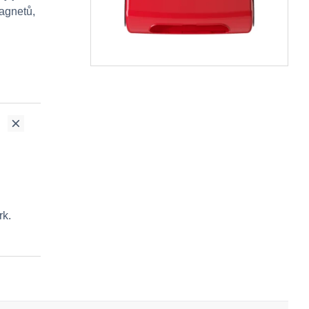
magnetů,
rk.