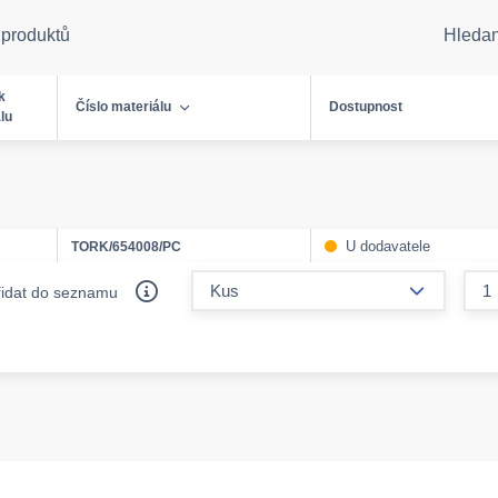
 produktů
Hleda
k
Číslo materiálu
Dostupnost
lu
U dodavatele
TORK/654008/PC
form.decr
řidat do seznamu