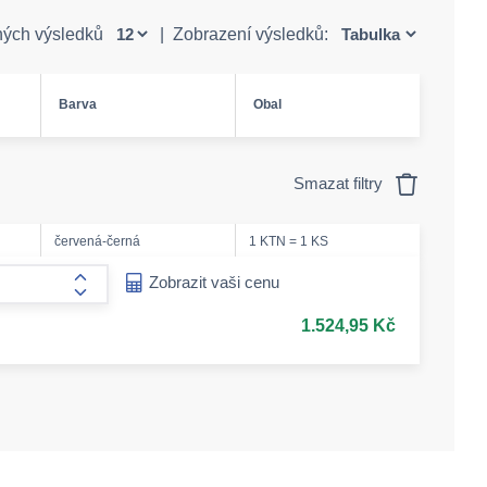
ných výsledků
|
Zobrazení výsledků:
Barva
Obal
Smazat filtry
červená-černá
1 KTN = 1 KS
ease-amount
Zobrazit vaši cenu
form.increase-amount
1.524,95 Kč