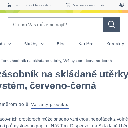
Tisíce produktů skladem
Vše na jednom místě
Search
nás
Služby
Blog
Kariéra
Kontakty
Tork zásobník na skládané utěrky, W4 systém, červeno-černá
zásobník na skládané utěrky
stém, červeno-černá
 směrem dolů:
Varianty produktu
racovních prostorech může snadno vzniknout nepořádek z volně
olí průmyslového papíru. Náš Tork Dispenzor na Skládané Utěr