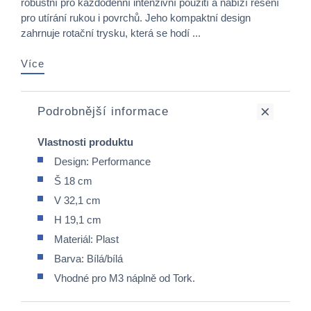
robustní pro každodenní intenzivní použití a nabízí řešení
pro utírání rukou i povrchů. Jeho kompaktní design
zahrnuje rotační trysku, která se hodí ...
Více
Podrobnější informace
Vlastnosti produktu
Design: Performance
Š 18 cm
V 32,1 cm
H 19,1 cm
Materiál: Plast
Barva: Bílá/bílá
Vhodné pro M3 náplně od Tork.