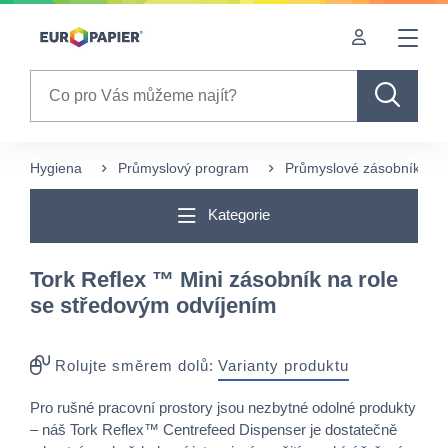
Table Of Content
sr.skip-to.main-content
sr.skip-to.table-of-contents
sr.skip-to.main-navigation
Search
Hygiena
Průmyslový program
Průmyslové zásobníky
Kategorie
Tork Reflex ™ Mini zásobník na role
se středovým odvíjením
Rolujte směrem dolů:
Varianty produktu
Pro rušné pracovní prostory jsou nezbytné odolné produkty
– náš Tork Reflex™ Centrefeed Dispenser je dostatečně