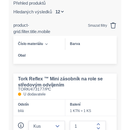
Přehled produktů
Hledaných výsledků
product-
Smazat filtry
grid.filter.title.mobile
Číslo materiálu
Barva
Obal
Tork Reflex ™ Mini zásobník na role se
středovým odvíjením
TORK/473177/PC
U dodavatele
Odstín
Balení
bílá
1 KTN = 1 KS
form.decrease-amount