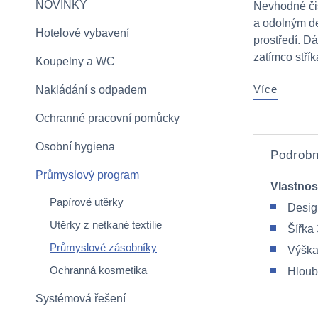
NOVINKY
Nevhodné čis
a odolným de
Hotelové vybavení
prostředí. D
zatímco stříkaj
Koupelny a WC
Více
Nakládání s odpadem
Ochranné pracovní pomůcky
Osobní hygiena
Podrobn
Průmyslový program
Vlastnos
Papírové utěrky
Desig
Utěrky z netkané textílie
Šířka
Průmyslové zásobníky
Výška
Ochranná kosmetika
Hloub
Systémová řešení