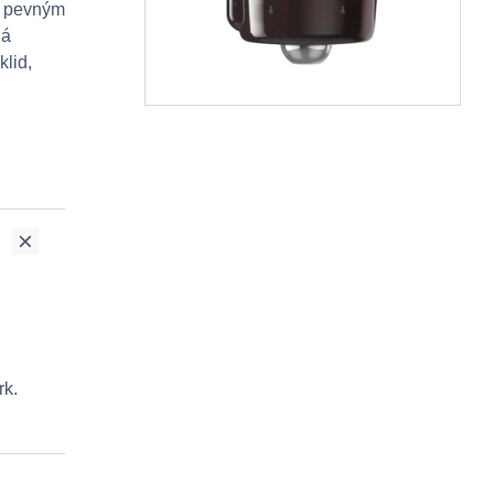
S pevným
dá
klid,
rk.