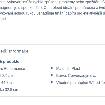
ticí vybavení může rychle způsobit problémy nebo zpoždění. 
signem je dispenzor Tork Centrefeed ideální pro náročná a tvr
ávkování jednou rukou usnadňuje trhání papíru pro efektivnější ú
ící ...
ější informace
ti produktu
n: Performance
Materiál: Plast
 30,2 cm
Barva: Červená/dýmová
 44,7 cm
Vhodné pro náplně W2 od To
ka 32,8 cm