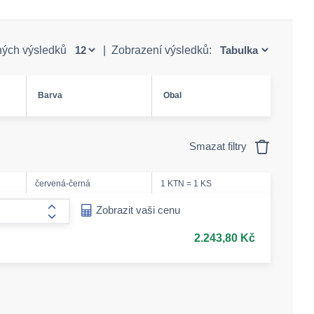
ných výsledků
|
Zobrazení výsledků:
Barva
Obal
Smazat filtry
červená-černá
1 KTN = 1 KS
ease-amount
Zobrazit vaši cenu
form.increase-amount
2.243,80 Kč