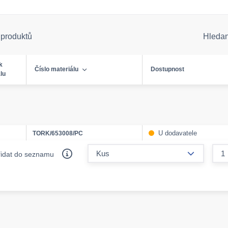
 produktů
Hleda
k
Číslo materiálu
Dostupnost
lu
U dodavatele
TORK/653008/PC
form.decr
řidat do seznamu