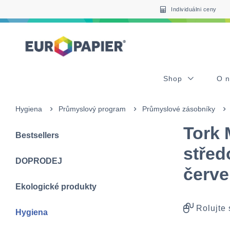
Table Of Content
sr.skip-to.main-content
sr.skip-to.table-of-contents
sr.skip-to.main-navigation
Individuálni ceny
Shop
O 
Hygiena
Průmyslový program
Průmyslové zásobníky
Tork 
Bestsellers
střed
DOPRODEJ
červe
Ekologické produkty
Rolujte
Hygiena