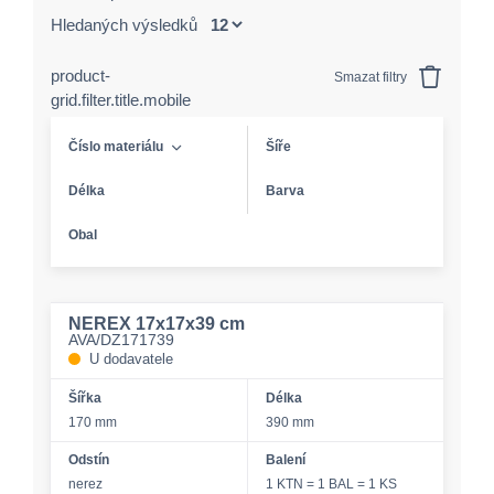
Hledaných výsledků
product-
Smazat filtry
grid.filter.title.mobile
Číslo materiálu
Šíře
Délka
Barva
Obal
NEREX 17x17x39 cm
AVA/DZ171739
U dodavatele
Šířka
Délka
170 mm
390 mm
Odstín
Balení
nerez
1 KTN = 1 BAL = 1 KS