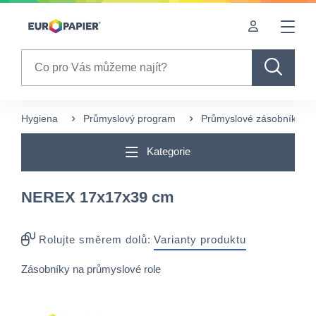
Table Of Content
sr.skip-to.main-content
sr.skip-to.table-of-contents
sr.skip-to.main-navigation
Search
Hygiena
Průmyslový program
Průmyslové zásobníky
Kategorie
NEREX 17x17x39 cm
Rolujte směrem dolů:
Varianty produktu
Zásobníky na průmyslové role