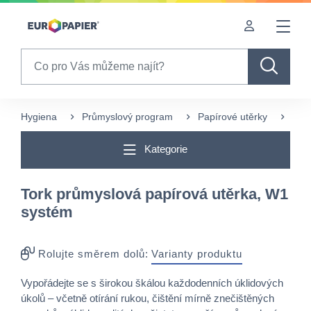
Table Of Content
Pro Vás zajímavé produkty
sr.skip-to.main-content
sr.skip-to.table-of-contents
sr.skip-to.main-navigation
Search
Hygiena
Průmyslový program
Papírové utěrky
Více
Kategorie
Tork průmyslová papírová utěrka, W1
systém
Rolujte směrem dolů:
Varianty produktu
Vypořádejte se s širokou škálou každodenních úklidových
úkolů – včetně otírání rukou, čištění mírně znečištěných