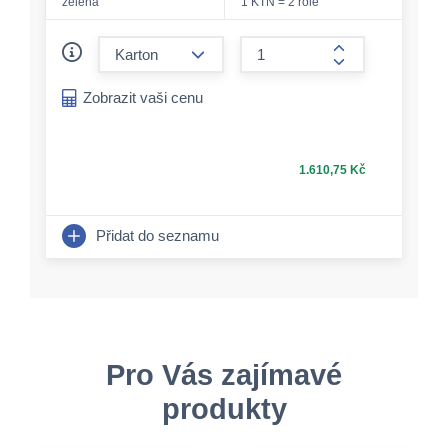
zelená
1 KTN = 2 role
form.decrease-amount
form.increase-a
Zobrazit vaši cenu
1.610,75 Kč
Přidat do seznamu
Pro Vás zajímavé
produkty