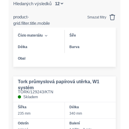
Hledaných výsledků
product-
Smazat filtry
grid.filter.title.mobile
Číslo materiálu
Šíře
Délka
Barva
Obal
Tork průmyslová papírová utěrka, W1
systém
TORK/129243/KTN
Skladem
Šířka
Délka
235 mm
340 mm
Odstín
Balení