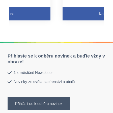
peciální úchyt, ale lze
není nutný speciální úch
rovaný otvor a pružný
využít perforovaný otv
závěs
Koupit
Koupit
e průtokem tekutin
neaktivuje se průtokem
Přihlaste se k odběru novinek a buďte vždy v
obraze!
1 x měsíčně Newsletter
Novinky ze světa papírenství a obalů
Přihlásit se k odběru novinek