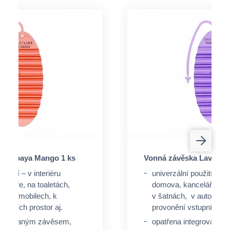
a Papaya Mango 1 ks
Vonná závěska Lavende
oužití – v interiéru
univerzální použití – v i
celáře, na toaletách,
domova, kanceláře, na 
v automobilech, k
v šatnách, v automobil
tupních prostor aj.
provonění vstupních pro
ntegrovaným závěsem,
opatřena integrovaný