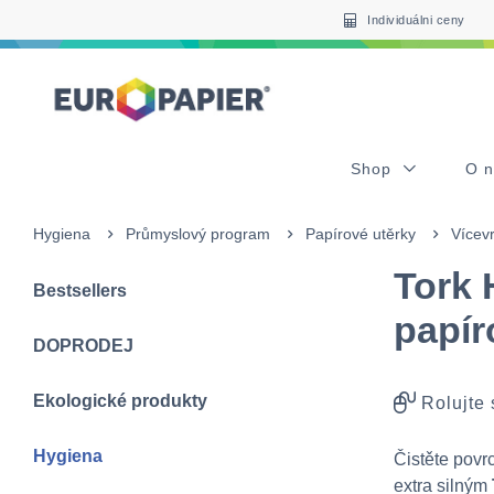
Table Of Content
Pro Vás zajímavé produkty
sr.skip-to.main-content
sr.skip-to.table-of-contents
sr.skip-to.main-navigation
Individuálni ceny
Shop
O 
Hygiena
Průmyslový program
Papírové utěrky
Vícevr
Tork 
Bestsellers
papír
DOPRODEJ
Ekologické produkty
Rolujte
Hygiena
Čistěte povr
extra silným