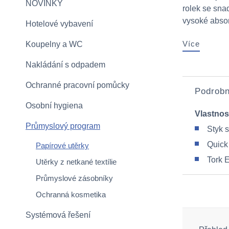
NOVINKY
rolek se sna
vysoké absor
Hotelové vybavení
Více
Koupelny a WC
Nakládání s odpadem
Ochranné pracovní pomůcky
Podrobn
Osobní hygiena
Vlastnos
Průmyslový program
Styk 
Quick
Papírové utěrky
Tork 
Utěrky z netkané textílie
Průmyslové zásobníky
Ochranná kosmetika
Systémová řešení