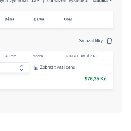
ných výsledků
|
Zobrazení výsledků:
Délka
Barva
Obal
Smazat filtry
340 mm
modrá
1 KTN = 1 BAL á 2 RL
ease-amount
Zobrazit vaši cenu
form.increase-amount
976,35 Kč