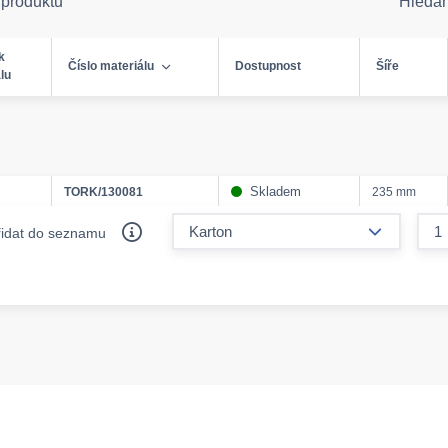
 produktů
Hleda
k
Číslo materiálu
Dostupnost
Šíře
lu
Skladem
TORK/130081
235 mm
form.decr
řidat do seznamu