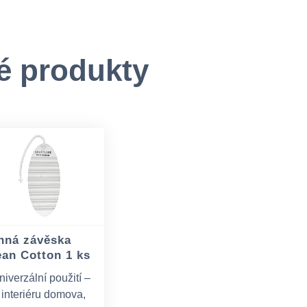
é produkty
nná závěska
ean Cotton 1 ks
niverzální použití –
 interiéru domova,