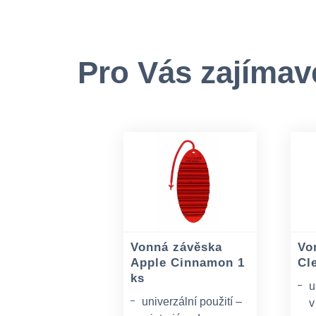
Pro Vás zajímav
Vonná závěska
Vo
Apple Cinnamon 1
Cl
ks
u
univerzální použití –
v