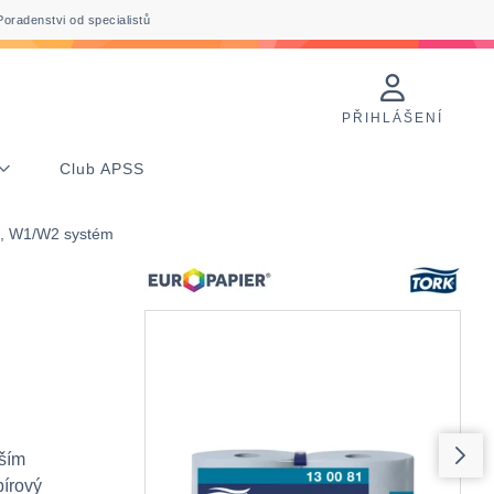
Poradenstvi od specialistů
PŘIHLÁŠENÍ
Club APSS
a, W1/W2 systém
aším
pírový