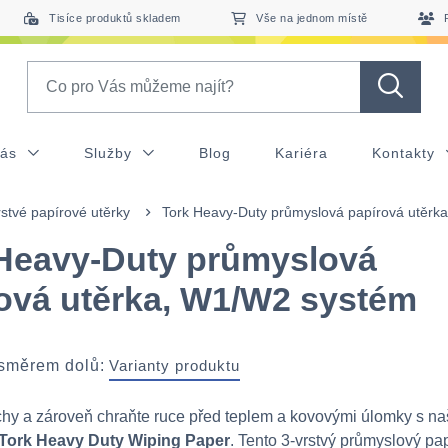
Tisíce produktů skladem
Vše na jednom místě
Search
nás
Služby
Blog
Kariéra
Kontakty
stvé papírové utěrky
Tork Heavy-Duty průmyslová papírová utěrk
Heavy-Duty průmyslová
ová utěrka, W1/W2 systém
 směrem dolů:
Varianty produktu
chy a zároveň chraňte ruce před teplem a kovovými úlomky s n
Tork Heavy Duty Wiping Paper
. Tento 3-vrstvý průmyslový pa