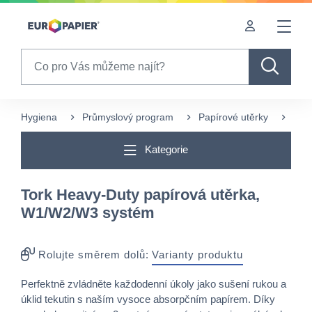
Table Of Content
sr.skip-to.main-content
sr.skip-to.table-of-contents
sr.skip-to.main-navigation
Search
Hygiena
Průmyslový program
Papírové utěrky
Více
Kategorie
Tork Heavy-Duty papírová utěrka,
W1/W2/W3 systém
Rolujte směrem dolů:
Varianty produktu
Perfektně zvládněte každodenní úkoly jako sušení rukou a
úklid tekutin s naším vysoce absorpčním papírem. Díky