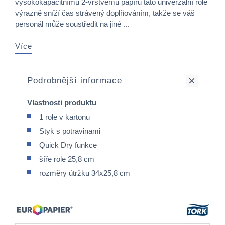
vysokokapacitnímu 2-vrstvému papíru tato univerzální role
výrazně sníží čas strávený doplňováním, takže se váš
personál může soustředit na jiné ...
Více
Podrobnější informace
Vlastnosti produktu
1 role v kartonu
Styk s potravinami
Quick Dry funkce
šíře role 25,8 cm
rozměry útržku 34x25,8 cm