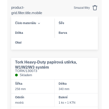
product-
Smazat filtry
grid.filter.title.mobile
Číslo materiálu
Šíře
Délka
Barva
Obal
Tork Heavy-Duty papírová utěrka,
W1/W2/W3 systém
TORK/130073
Skladem
Šířka
Délka
258 mm
340 mm
Odstín
Balení
modrá
1 ks = 1 KTN