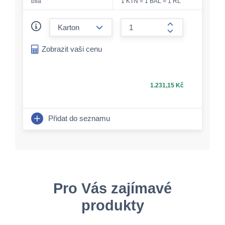
bílá
1 KTN = 1 BAL = 1 RL
form.decrease-amount
form.increase-a
Zobrazit vaši cenu
1.231,15 Kč
Přidat do seznamu
Pro Vás zajímavé
produkty