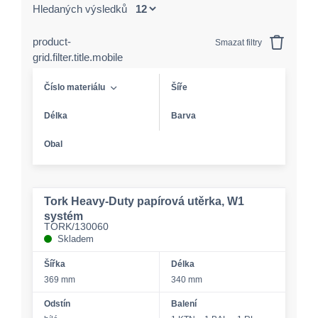
Hledaných výsledků
product-
Smazat filtry
grid.filter.title.mobile
Číslo materiálu
Šíře
Délka
Barva
Obal
Tork Heavy-Duty papírová utěrka, W1
systém
TORK/130060
Skladem
Šířka
Délka
369 mm
340 mm
Odstín
Balení