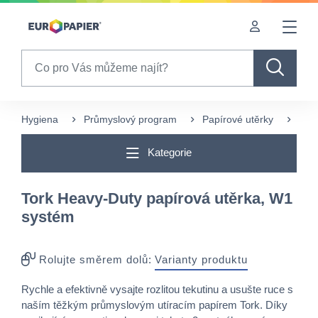
Table Of Content
Pro Vás zajímavé produkty
sr.skip-to.main-content
sr.skip-to.table-of-contents
sr.skip-to.main-navigation
Search
Hygiena
Průmyslový program
Papírové utěrky
Více
Kategorie
Tork Heavy-Duty papírová utěrka, W1
systém
Rolujte směrem dolů:
Varianty produktu
Rychle a efektivně vysajte rozlitou tekutinu a usušte ruce s
naším těžkým průmyslovým utíracím papírem Tork. Díky