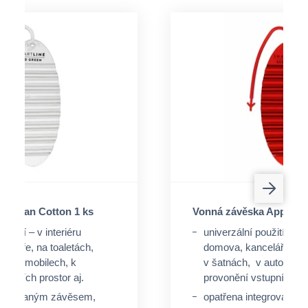
a Clean Cotton 1 ks
Vonná závěska Apple C
oužití – v interiéru
univerzální použití – v i
celáře, na toaletách,
domova, kanceláře, na 
v automobilech, k
v šatnách, v automobil
tupních prostor aj.
provonění vstupních pro
ntegrovaným závěsem,
opatřena integrovaný