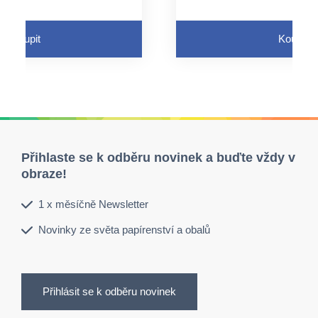
peciální úchyt, ale lze
není nutný speciální úch
rovaný otvor a pružný
využít perforovaný otv
závěs
Koupit
Koupit
e průtokem tekutin
neaktivuje se průtokem
Přihlaste se k odběru novinek a buďte vždy v
obraze!
1 x měsíčně Newsletter
Novinky ze světa papírenství a obalů
Přihlásit se k odběru novinek