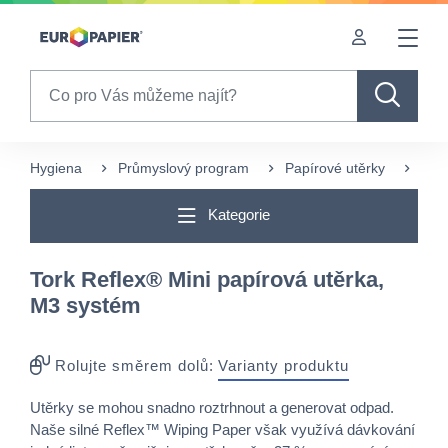
Table Of Content
Často nakupované s tímto produktem
sr.skip-to.main-content
sr.skip-to.table-of-contents
sr.skip-to.main-navigation
Search
Hygiena
Průmyslový program
Papírové utěrky
Jedn
Kategorie
Tork Reflex® Mini papírová utěrka,
M3 systém
Rolujte směrem dolů:
Varianty produktu
Utěrky se mohou snadno roztrhnout a generovat odpad.
Naše silné Reflex™ Wiping Paper však využívá dávkování