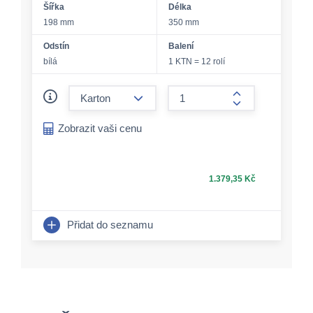
Šířka
Délka
198 mm
350 mm
Odstín
Balení
bílá
1 KTN = 12 rolí
form.decrease-amount
form.increase-a
Zobrazit vaši cenu
1.379,35 Kč
Přidat do seznamu