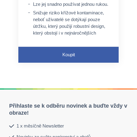
Lze jej snadno používat jednou rukou.
Snižuje riziko křížové kontaminace,
neboť uživatelé se dotýkají pouze
útržku, který použijí robustní design,
který obstojí i v nejnáročnějších
podmínkách.
Indikátor docházející náplně je
Koupit
zárukou, že papír nikdy nedojde.
Přihlaste se k odběru novinek a buďte vždy v
obraze!
1 x měsíčně Newsletter
Novinky ze světa papírenství a obalů