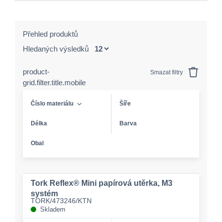
Přehled produktů
Hledaných výsledků
product-
Smazat filtry
grid.filter.title.mobile
Číslo materiálu
Šíře
Délka
Barva
Obal
Tork Reflex® Mini papírová utěrka, M3
systém
TORK/473246/KTN
Skladem