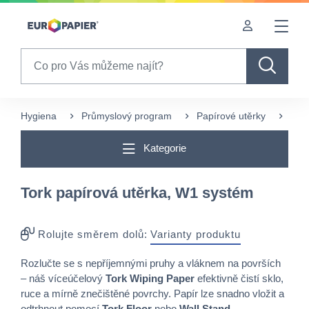
Table Of Content
sr.skip-to.main-content
sr.skip-to.table-of-contents
sr.skip-to.main-navigation
Search
Hygiena
Průmyslový program
Papírové utěrky
Jedn
Kategorie
Tork papírová utěrka, W1 systém
Rolujte směrem dolů:
Varianty produktu
Rozlučte se s nepříjemnými pruhy a vláknem na površích
– náš víceúčelový
Tork Wiping Paper
efektivně čistí sklo,
ruce a mírně znečištěné povrchy. Papír lze snadno vložit a
odtrhnout pomocí
Tork Floor
nebo
Wall Stand