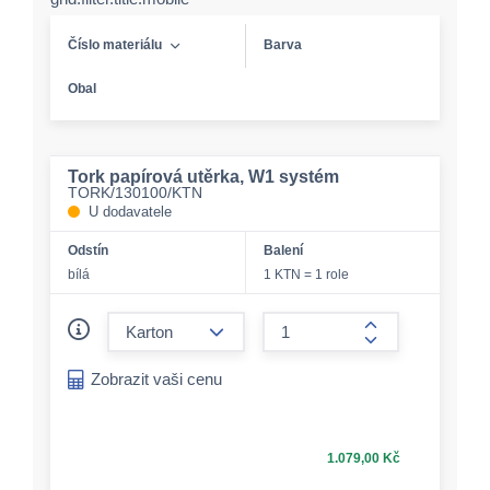
Číslo materiálu
Barva
Obal
Tork papírová utěrka, W1 systém
TORK/130100/KTN
U dodavatele
Odstín
Balení
bílá
1 KTN = 1 role
form.decrease-amount
form.increase-a
Zobrazit vaši cenu
1.079,00 Kč