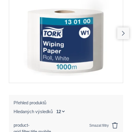
Přehled produktů
Hledaných výsledků
product-
Smazat filtry
grid.filter.title.mobile