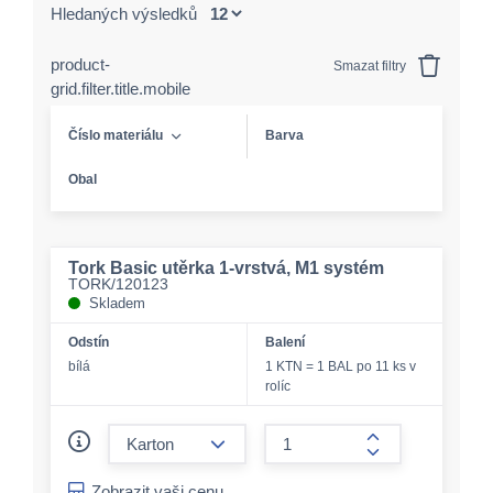
Hledaných výsledků
product-
Smazat filtry
grid.filter.title.mobile
Číslo materiálu
Barva
Obal
Tork Basic utěrka 1-vrstvá, M1 systém
TORK/120123
Skladem
Odstín
Balení
bílá
1 KTN = 1 BAL po 11 ks v
rolíc
form.decrease-amount
form.increase-a
Zobrazit vaši cenu