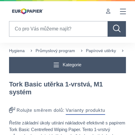
Table Of Content
Často nakupované s tímto produktem
Pro Vás zajímavé produkty
sr.skip-to.main-content
sr.skip-to.table-of-contents
sr.skip-to.main-navigation
Search
Hygiena
Průmyslový program
Papírové utěrky
Jedn
Kategorie
Tork Basic utěrka 1-vrstvá, M1
systém
Rolujte směrem dolů:
Varianty produktu
Řešte základní úkoly utírání nákladově efektivně s papírem
Tork Basic Centrefeed Wiping Paper. Tento 1-vrstvý