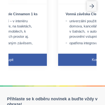
a Apple Cinnamon 1 ks
Vonná závěska Clean Co
oužití – v interiéru
univerzální použití – v i
celáře, na toaletách,
domova, kanceláře, na 
v automobilech, k
v šatnách, v automobil
tupních prostor aj.
provonění vstupních pro
ntegrovaným závěsem,
opatřena integrovaný
peciální úchyt, ale lze
není nutný speciální úch
rovaný otvor a pružný
využít perforovaný otv
závěs
Koupit
Koupit
e průtokem tekutin
neaktivuje se průtokem
Přihlaste se k odběru novinek a buďte vždy v
obraze!