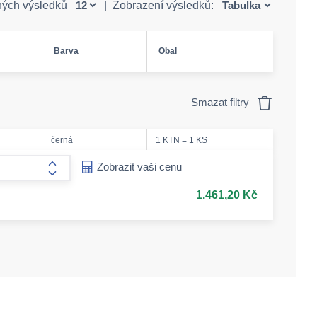
ných výsledků
|
Zobrazení výsledků:
Barva
Obal
Smazat filtry
černá
1 KTN = 1 KS
ease-amount
Zobrazit vaši cenu
form.increase-amount
1.461,20 Kč