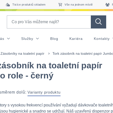
Tisíce produktů skladem
Vše na jednom místě
Search
nás
Služby
Blog
Kariéra
Kontakty
Zásobníky na toaletní papír
Tork zásobník na toaletní papír Jumbo
zásobník na toaletní papír
 role - černý
 směrem dolů:
Varianty produktu
story s vysokou frekvencí používání vyžadují dávkovače toaletní
é jsou hygienické a snadno se udržují. Náš uzavřený dispenzor 