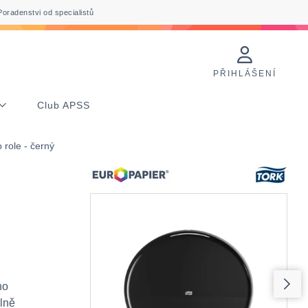
Poradenstvi od specialistů
PŘIHLÁŠENÍ
Club APSS
 role - černý
ho
plně