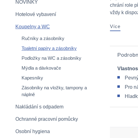
NOVINKY
chrání role 
vždy k dispozi
Hotelové vybavení
Více
Koupelny a WC
Ručníky a zásobníky
Toaletní papíry a zásobníky
Podrobn
Podložky na WC a zásobníky
Mýdla a dávkovače
Vlastnos
Kapesníky
Pevný
Pro n
Zásobníky na vložky, tampony a
náplně
Hladk
Nakládání s odpadem
Ochranné pracovní pomůcky
Osobní hygiena