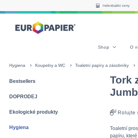
Table Of Content
sr.skip-to.main-content
sr.skip-to.table-of-contents
sr.skip-to.main-navigation
Individuálni ceny
Shop
O 
Hygiena
Koupelny a WC
Toaletní papíry a zásobníky
Tork 
Bestsellers
Jumbo
DOPRODEJ
Ekologické produkty
Rolujte
Hygiena
Toaletní pro
papíru, kter