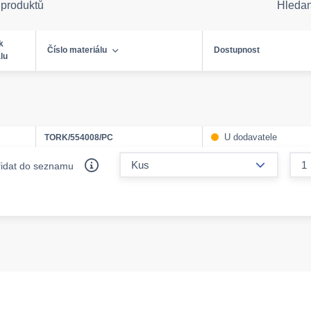
 produktů
Hleda
k
Číslo materiálu
Dostupnost
lu
U dodavatele
TORK/554008/PC
form.decr
řidat do seznamu