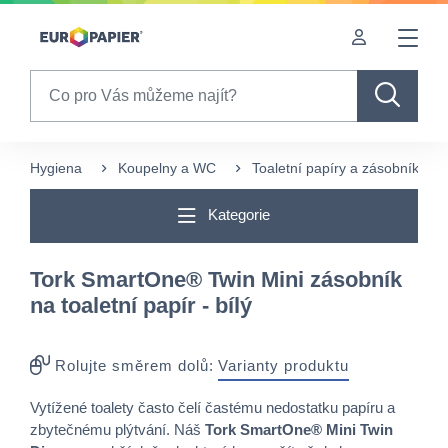
Table Of Content
sr.skip-to.main-content
sr.skip-to.table-of-contents
sr.skip-to.main-navigation
Search
Hygiena
Koupelny a WC
Toaletní papíry a zásobníky
Kategorie
Tork SmartOne® Twin Mini zásobník
na toaletní papír - bílý
Rolujte směrem dolů:
Varianty produktu
Vytížené toalety často čelí častému nedostatku papíru a
zbytečnému plýtvání. Náš
Tork SmartOne® Mini Twin