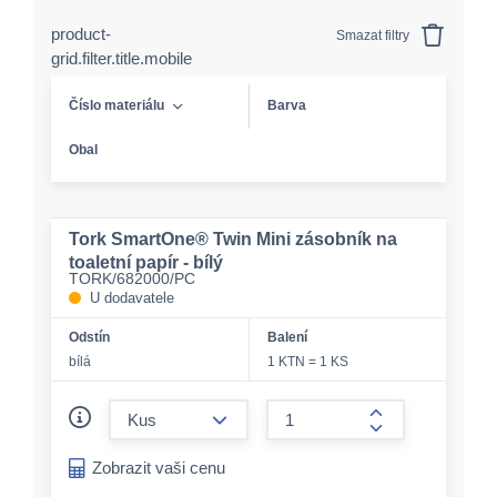
product-
Smazat filtry
grid.filter.title.mobile
Číslo materiálu
Barva
Obal
Tork SmartOne® Twin Mini zásobník na
toaletní papír - bílý
TORK/682000/PC
U dodavatele
Odstín
Balení
bílá
1 KTN = 1 KS
form.decrease-amount
form.increase-a
Zobrazit vaši cenu