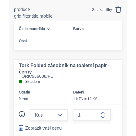
product-
Smazat filtry
grid.filter.title.mobile
Číslo materiálu
Barva
Obal
Tork Folded zásobník na toaletní papír -
černý
TORK/556008/PC
Skladem
Odstín
Balení
černá
1 KTN = 12 KS
form.decrease-amount
form.increase-a
Zobrazit vaši cenu