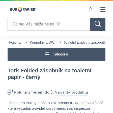
Table Of Content
Často nakupované s tímto produktem
sr.skip-to.main-content
sr.skip-to.table-of-contents
sr.skip-to.main-navigation
Search
Hygiena
Koupelny a WC
Toaletní papíry a zásobníky
Kategorie
Tork Folded zásobník na toaletní
papír - černý
Rolujte směrem dolů:
Varianty produktu
Ideální pro toalety s nízkou až střední frekvencí používání,
které vyžadují pravidelnou výměnu, náš dispenzor