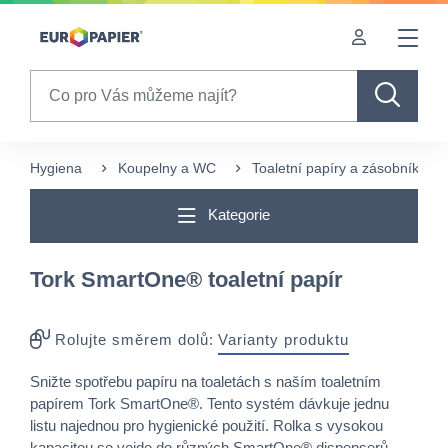
Table Of Content
Pro Vás zajímavé produkty
sr.skip-to.main-content
sr.skip-to.table-of-contents
sr.skip-to.main-navigation
Search
Hygiena
Koupelny a WC
Toaletní papíry a zásobníky
Kategorie
Tork SmartOne® toaletní papír
Rolujte směrem dolů:
Varianty produktu
Snižte spotřebu papíru na toaletách s naším toaletním
papírem Tork SmartOne®. Tento systém dávkuje jednu
listu najednou pro hygienické použití. Rolka s vysokou
kapacitou se vejde do různých SmartOne® dispenserů,