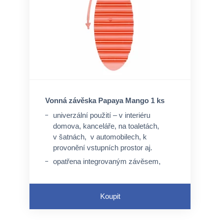
Vonná závěska Papaya Mango 1 ks
univerzální použití – v interiéru
domova, kanceláře, na toaletách,
v šatnách, v automobilech, k
provonění vstupních prostor aj.
opatřena integrovaným závěsem,
není nutný speciální úchyt, ale lze
využít perforovaný otvor a pružný
závěs
Koupit
neaktivuje se průtokem tekutin