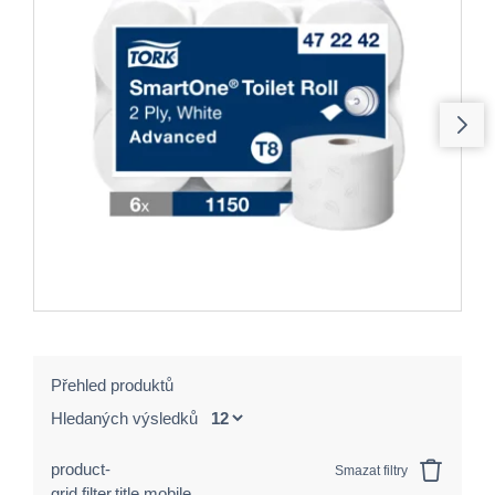
Přehled produktů
Hledaných výsledků
product-
Smazat filtry
grid.filter.title.mobile