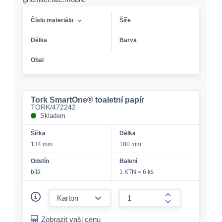
Číslo materiálu
Šíře
Délka
Barva
Obal
Tork SmartOne® toaletní papír
TORK/472242
Skladem
Šířka
Délka
134 mm
180 mm
Odstín
Balení
bílá
1 KTN = 6 ks
form.decrease-amount
form.increase-a
Zobrazit vaši cenu