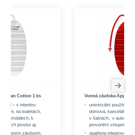
a Clean Cotton 1 ks
Vonná závěska Apple C
oužití – v interiéru
univerzální použití – v i
celáře, na toaletách,
domova, kanceláře, na 
v automobilech, k
v šatnách, v automobil
tupních prostor aj.
provonění vstupních pro
ntegrovaným závěsem,
opatřena integrovaný