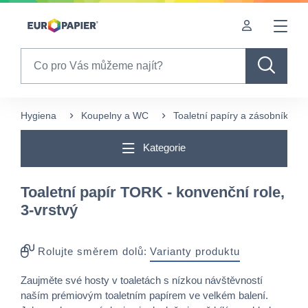
Table Of Content
Pro Vás zajímavé produkty
sr.skip-to.main-content
sr.skip-to.table-of-contents
sr.skip-to.main-navigation
Search
Hygiena
Koupelny a WC
Toaletní papíry a zásobníky
Kategorie
Toaletní papír TORK - konvenční role,
3-vrstvý
Rolujte směrem dolů:
Varianty produktu
Zaujměte své hosty v toaletách s nízkou návštěvností
naším prémiovým toaletním papírem ve velkém balení.