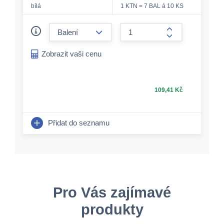
bílá
1 KTN = 7 BAL á 10 KS
form.decrease-amount
form.increase-a
Zobrazit vaši cenu
109,41 Kč
Přidat do seznamu
Pro Vás zajímavé
produkty