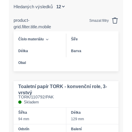
Hledaných výsledků
product-
Smazat filtry
grid.filter.title.mobile
Číslo materiálu
Šíře
Délka
Barva
Obal
Toaletní papír TORK - konvenční role, 3-
vrstvý
TORK/110792/PAK
Skladem
Šířka
Délka
94 mm
129 mm
Odstín
Balení