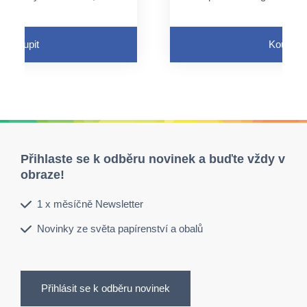
peciální úchyt, ale lze
není nutný speciální úch
rovaný otvor a pružný
využít perforovaný otv
závěs
Koupit
Koupit
e průtokem tekutin
neaktivuje se průtokem
Přihlaste se k odběru novinek a buďte vždy v
obraze!
1 x měsíčně Newsletter
Novinky ze světa papírenství a obalů
Přihlásit se k odběru novinek