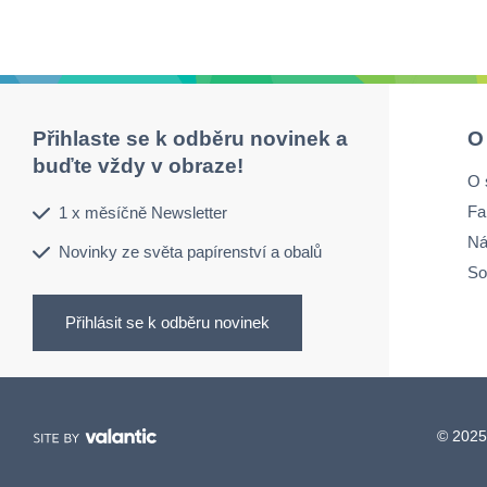
Přihlaste se k odběru novinek a
O
buďte vždy v obraze!
O 
Fa
1 x měsíčně Newsletter
Ná
Novinky ze světa papírenství a obalů
So
Přihlásit se k odběru novinek
© 2025