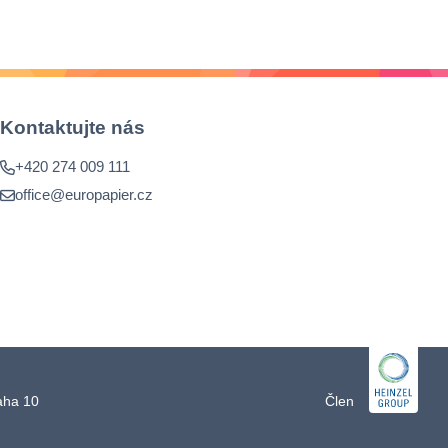
tný
le
 a
Kontaktujte nás
+420 274 009 111
office@europapier.cz
raha 10
Člen