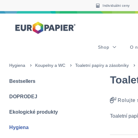
Table Of Content
Pro Vás zajímavé produkty
sr.skip-to.main-content
sr.skip-to.table-of-contents
sr.skip-to.main-navigation
Individuálni ceny
Shop
O 
Hygiena
Koupelny a WC
Toaletní papíry a zásobníky
Toalet
Bestsellers
DOPRODEJ
Rolujte
Ekologické produkty
Toaletní papí
Hygiena