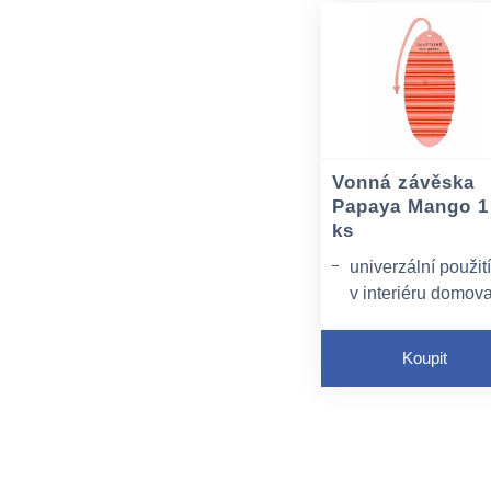
Vonná závěska
Papaya Mango 1
ks
univerzální použití
v interiéru domova
kanceláře, na
toaletách, v šatná
Koupit
v automobilech, k
provonění vstupní
prostor aj.
opatřena
integrovaným