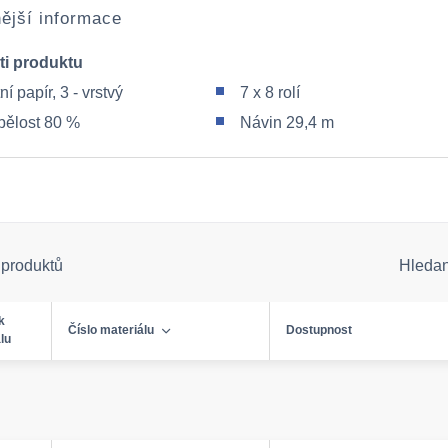
ější informace
ti produktu
ní papír, 3 - vrstvý
7 x 8 rolí
 bělost 80 %
Návin 29,4 m
 produktů
Hleda
k
Číslo materiálu
Dostupnost
lu