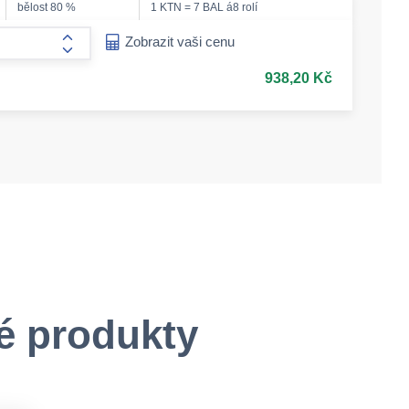
bělost 80 %
1 KTN = 7 BAL á8 rolí
ease-amount
Zobrazit vaši cenu
form.increase-amount
938,20 Kč
é produkty