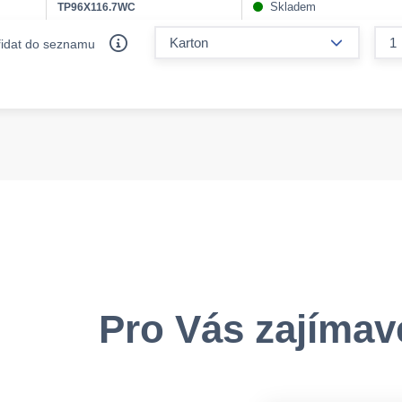
Skladem
TP96X116.7WC
form.decr
řidat do seznamu
Pro Vás zajímav