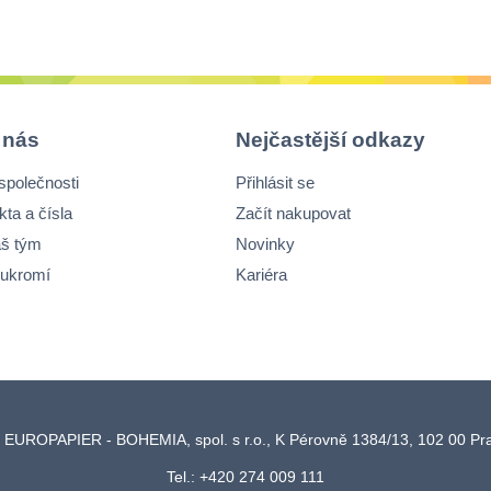
závěsem, není nu
speciální úchyt, a
lze využít
perforovaný otvor
pružný závěs
 nás
Nejčastější odkazy
neaktivuje se
společnosti
Přihlásit se
průtokem tekutin
kta a čísla
Začít nakupovat
š tým
Novinky
ukromí
Kariéra
 EUROPAPIER - BOHEMIA, spol. s r.o., K Pérovně 1384/13, 102 00 P
Tel.: +420 274 009 111