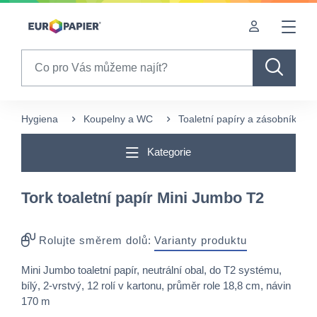
Table Of Content
Pro Vás zajímavé produkty
sr.skip-to.main-content
sr.skip-to.table-of-contents
sr.skip-to.main-navigation
Search
Hygiena
Koupelny a WC
Toaletní papíry a zásobníky
Kategorie
Tork toaletní papír Mini Jumbo T2
Rolujte směrem dolů:
Varianty produktu
Mini Jumbo toaletní papír, neutrální obal, do T2 systému,
bílý, 2-vrstvý, 12 rolí v kartonu, průměr role 18,8 cm, návin
170 m