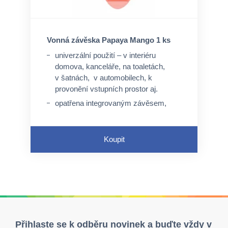
Vonná závěska Papaya Mango 1 ks
univerzální použití – v interiéru
domova, kanceláře, na toaletách,
v šatnách, v automobilech, k
provonění vstupních prostor aj.
opatřena integrovaným závěsem,
není nutný speciální úchyt, ale lze
využít perforovaný otvor a pružný
závěs
Koupit
neaktivuje se průtokem tekutin
Přihlaste se k odběru novinek a buďte vždy v