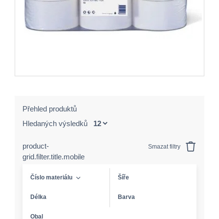
Přehled produktů
Hledaných výsledků
product-
Smazat filtry
grid.filter.title.mobile
Číslo materiálu
Šíře
Délka
Barva
Obal