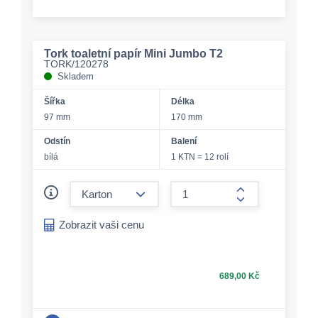
Tork toaletní papír Mini Jumbo T2
TORK/120278
Skladem
Šířka
Délka
97 mm
170 mm
Odstín
Balení
bílá
1 KTN = 12 rolí
form.decrease-amount
form.increase-a
Zobrazit vaši cenu
689,00 Kč