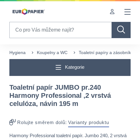
Table Of Content
Pro Vás zajímavé produkty
sr.skip-to.main-content
sr.skip-to.table-of-contents
sr.skip-to.main-navigation
Search
Hygiena
Koupelny a WC
Toaletní papíry a zásobníky
Kategorie
Toaletní papír JUMBO pr.240
Harmony Professional ,2 vrstvá
celulóza, návin 195 m
Rolujte směrem dolů:
Varianty produktu
Harmony Professional toaletní papír. Jumbo 240, 2 vrstvá