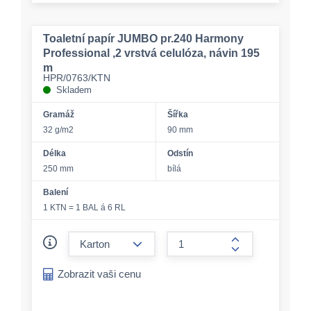
Toaletní papír JUMBO pr.240 Harmony
Professional ,2 vrstvá celulóza, návin 195
m
HPR/0763/KTN
Skladem
Gramáž
Šířka
32 g/m2
90 mm
Délka
Odstín
250 mm
bílá
Balení
1 KTN = 1 BAL á 6 RL
form.decrease-amount
form.increase-a
Zobrazit vaši cenu