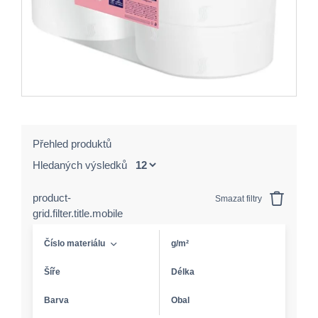
Přehled produktů
Hledaných výsledků
product-
Smazat filtry
grid.filter.title.mobile
Číslo materiálu
g/m²
Šíře
Délka
Barva
Obal