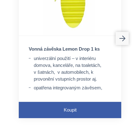
Vonná závěska Lemon Drop 1 ks
univerzální použití – v interiéru
domova, kanceláře, na toaletách,
v šatnách, v automobilech, k
provonění vstupních prostor aj.
opatřena integrovaným závěsem,
není nutný speciální úchyt, ale lze
využít perforovaný otvor a pružný
závěs
Koupit
neaktivuje se průtokem tekutin