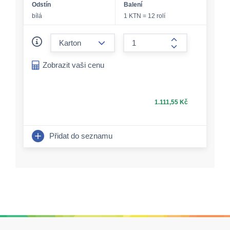
Odstín
Balení
bílá
1 KTN = 12 rolí
form.decrease-amount
form.increase-a
Zobrazit vaši cenu
1.111,55 Kč
Přidat do seznamu