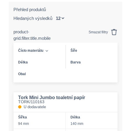
Přehled produktů
Hledaných výsledků
product-
Smazat filtry
grid.filter.title.mobile
Číslo materiálu
Šíře
Délka
Barva
Obal
Tork Mini Jumbo toaletní papír
TORK/110163
U dodavatele
Šířka
Délka
94 mm
140 mm