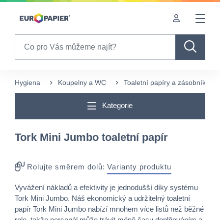
Table Of Content
sr.skip-to.main-content
sr.skip-to.table-of-contents
sr.skip-to.main-navigation
Search
Hygiena
Koupelny a WC
Toaletní papíry a zásobníky
Kategorie
Tork Mini Jumbo toaletní papír
Rolujte směrem dolů:
Varianty produktu
Vyvážení nákladů a efektivity je jednodušší díky systému
Tork Mini Jumbo. Náš ekonomický a udržitelný toaletní
papír Tork Mini Jumbo nabízí mnohem více listů než běžné
role, takže personál může trávit méně času doplňováním a