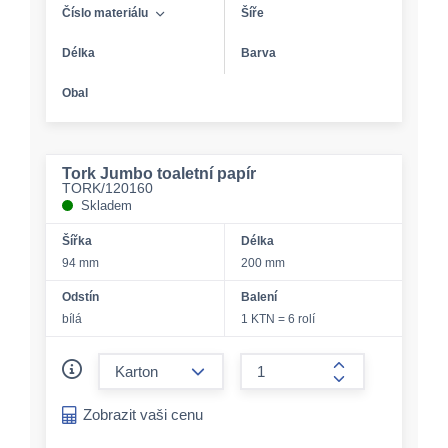
Číslo materiálu
Šíře
Délka
Barva
Obal
Tork Jumbo toaletní papír
TORK/120160
Skladem
Šířka
Délka
94 mm
200 mm
Odstín
Balení
bílá
1 KTN = 6 rolí
form.decrease-amount
form.increase-a
Zobrazit vaši cenu