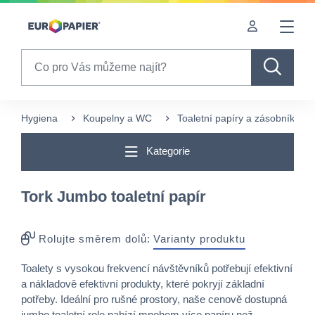
Table Of Content
sr.skip-to.main-content
sr.skip-to.table-of-contents
sr.skip-to.main-navigation
Search
Hygiena
Koupelny a WC
Toaletní papíry a zásobníky
Kategorie
Tork Jumbo toaletní papír
Rolujte směrem dolů:
Varianty produktu
Toalety s vysokou frekvencí návštěvníků potřebují efektivní
a nákladově efektivní produkty, které pokryjí základní
potřeby. Ideální pro rušné prostory, naše cenově dostupná
jumbo toaletní role nabízí mnohem více papíru než