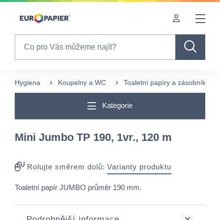
Table Of Content
sr.skip-to.main-content
sr.skip-to.table-of-contents
sr.skip-to.main-navigation
Search
Hygiena
Koupelny a WC
Toaletní papíry a zásobníky
Kategorie
Mini Jumbo TP 190, 1vr., 120 m
Rolujte směrem dolů:
Varianty produktu
Toaletní papír JUMBO průměr 190 mm.
Podrobnější informace