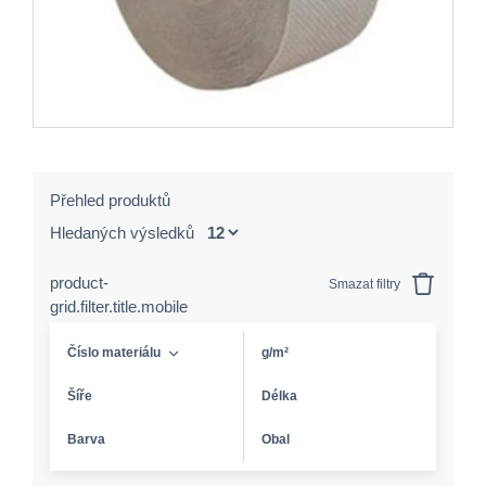
Přehled produktů
Hledaných výsledků
product-
Smazat filtry
grid.filter.title.mobile
Číslo materiálu
g/m²
Šíře
Délka
Barva
Obal