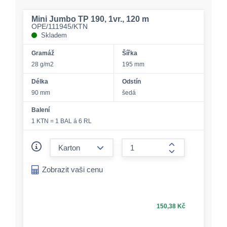
Mini Jumbo TP 190, 1vr., 120 m
OPE/111945/KTN
Skladem
Gramáž
Šířka
28 g/m2
195 mm
Délka
Odstín
90 mm
šedá
Balení
1 KTN = 1 BAL á 6 RL
form.decrease-amount
form.increase-a
Zobrazit vaši cenu
150,38 Kč