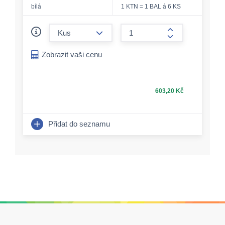
bílá
1 KTN = 1 BAL á 6 KS
form.decrease-amount
form.increase-a
Zobrazit vaši cenu
603,20 Kč
Přidat do seznamu