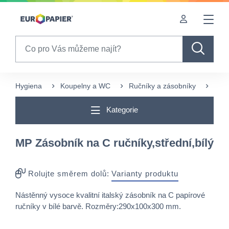
Table Of Content
sr.skip-to.main-content
sr.skip-to.table-of-contents
sr.skip-to.main-navigation
Search
Hygiena
Koupelny a WC
Ručníky a zásobníky
Záso
Kategorie
MP Zásobník na C ručníky,střední,bílý
Rolujte směrem dolů:
Varianty produktu
Nástěnný vysoce kvalitní italský zásobník na C papírové
ručníky v bílé barvě. Rozměry:290x100x300 mm.