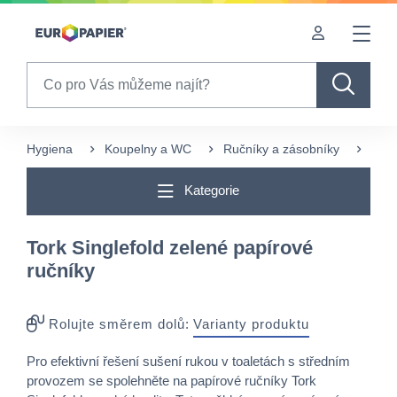
Table Of Content
Často nakupované s tímto produktem
Pro Vás zajímavé produkty
sr.skip-to.main-content
sr.skip-to.table-of-contents
sr.skip-to.main-navigation
Search
Hygiena
Koupelny a WC
Ručníky a zásobníky
Sklá
Kategorie
Tork Singlefold zelené papírové
ručníky
Rolujte směrem dolů:
Varianty produktu
Pro efektivní řešení sušení rukou v toaletách s středním
provozem se spolehněte na papírové ručníky Tork