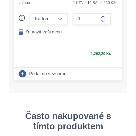
zelená
1 KTN = 15 BAL á 250 KS
form.decrease-amount
form.increase-a
Zobrazit vaši cenu
1.292,20 Kč
Přidat do seznamu
Často nakupované s
tímto produktem