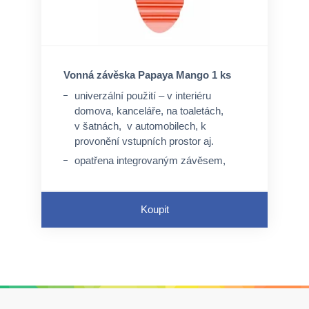
Vonná závěska Papaya Mango 1 ks
univerzální použití – v interiéru
domova, kanceláře, na toaletách,
v šatnách, v automobilech, k
provonění vstupních prostor aj.
opatřena integrovaným závěsem,
není nutný speciální úchyt, ale lze
využít perforovaný otvor a pružný
závěs
Koupit
neaktivuje se průtokem tekutin