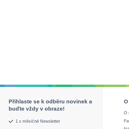
Přihlaste se k odběru novinek a
O
buďte vždy v obraze!
O 
Fa
1 x měsíčně Newsletter
Ná