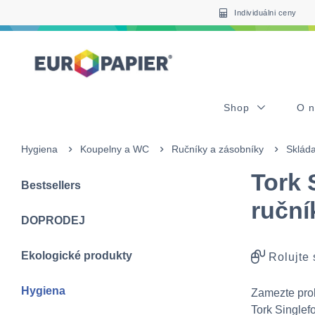
Table Of Content
Často nakupované s tímto produktem
sr.skip-to.main-content
sr.skip-to.table-of-contents
sr.skip-to.main-navigation
Individuálni ceny
Shop
O 
Hygiena
Koupelny a WC
Ručníky a zásobníky
Skláda
Tork 
Bestsellers
ruční
DOPRODEJ
Ekologické produkty
Rolujte
Hygiena
Zamezte prob
Tork Singlefo