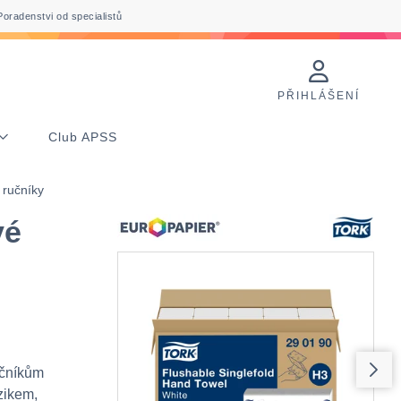
Poradenstvi od specialistů
PŘIHLÁŠENÍ
Club APSS
 ručníky
vé
učníkům
izikem,