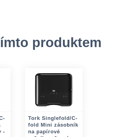
tímto produktem
C-
Tork Singlefold/C-
a
fold Mini zásobník
 -
na papírové