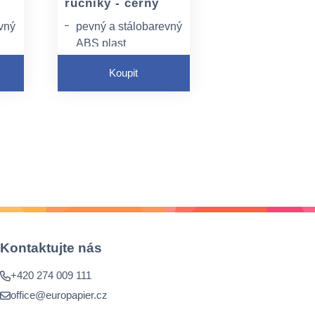
ručníky - černý
vný
pevný a stálobarevný
ABS plast
3
pro náplně Tork H3
Koupit
systém
hladký design
Kontaktujte nás
+420 274 009 111
office@europapier.cz