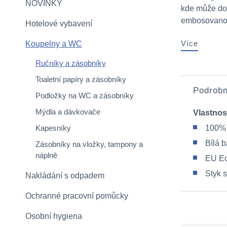
NOVINKY
kde může doj
embosovanou 
Hotelové vybavení
Více
Koupelny a WC
Ručníky a zásobníky
Toaletní papíry a zásobníky
Podrobn
Podložky na WC a zásobníky
Mýdla a dávkovače
Vlastnos
Kapesníky
100% 
Bílá 
Zásobníky na vložky, tampony a
náplně
EU Ec
Styk 
Nakládání s odpadem
Ochranné pracovní pomůcky
Osobní hygiena