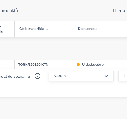
 produktů
Hleda
k
Číslo materiálu
Dostupnost
lu
U dodavatele
TORK/290190/KTN
form.decr
řidat do seznamu