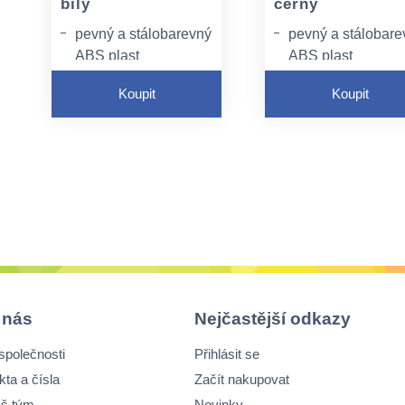
bílý
černý
pevný a stálobarevný
pevný a stálobare
ABS plast
ABS plast
pro náplně Tork H3
pro náplně Tork H
Koupit
Koupit
systém
systém
hladký design
hladký design
 nás
Nejčastější odkazy
společnosti
Přihlásit se
kta a čísla
Začít nakupovat
š tým
Novinky