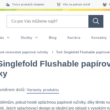
Tisíce produktů skladem
Vše na jednom místě
Search
nás
Služby
Blog
Kariéra
Kontakty
né vícevrstvé papírové ručníky
Tork Singlefold Flushable papírové
Singlefold Flushable papíro
ky
 směrem dolů:
Varianty produktu
lémům, pokud hosté spláchnou papírové ručníky, díky těmto r
ld. Jejich splachovací design je ideální pro oblasti s vysokým r