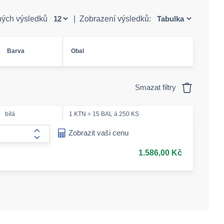
ných výsledků
|
Zobrazení výsledků:
Barva
Obal
Smazat filtry
bílá
1 KTN = 15 BAL á 250 KS
ease-amount
Zobrazit vaši cenu
form.increase-amount
1.586,00 Kč