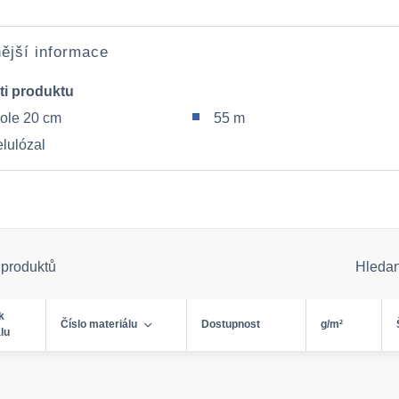
ější informace
ti produktu
role 20 cm
55 m
elulózal
 produktů
Hleda
k
Číslo materiálu
Dostupnost
g/m²
lu