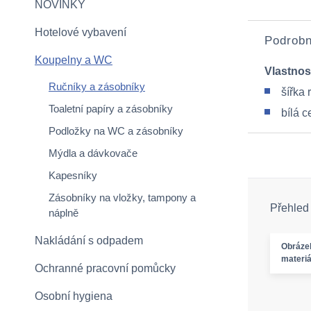
NOVINKY
Hotelové vybavení
Podrobn
Koupelny a WC
Vlastnos
Ručníky a zásobníky
šířka 
Toaletní papíry a zásobníky
bílá c
Podložky na WC a zásobníky
Mýdla a dávkovače
Kapesníky
Zásobníky na vložky, tampony a
Přehled
náplně
Nakládání s odpadem
Obráze
materiá
Ochranné pracovní pomůcky
Osobní hygiena