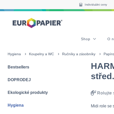
Table Of Content
Pro Vás zajímavé produkty
sr.skip-to.main-content
sr.skip-to.table-of-contents
sr.skip-to.main-navigation
Individuálni ceny
Shop
O 
Hygiena
Koupelny a WC
Ručníky a zásobníky
Papíro
HARM
Bestsellers
střed
DOPRODEJ
Ekologické produkty
Rolujte
Hygiena
Midi role se