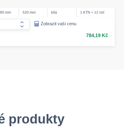
390 mm
520 mm
bílá
1 KTN = 12 rolí
ease-amount
Zobrazit vaši cenu
form.increase-amount
784,19 Kč
é produkty