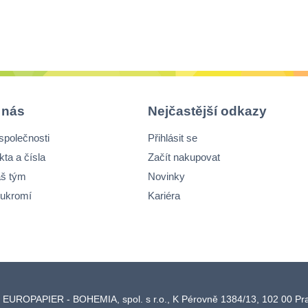
opatřena
integrovaným
závěsem, není nu
speciální úchyt, a
lze využít
perforovaný otvor
pružný závěs
 nás
Nejčastější odkazy
neaktivuje se
společnosti
Přihlásit se
průtokem tekutin
kta a čísla
Začít nakupovat
š tým
Novinky
ukromí
Kariéra
 EUROPAPIER - BOHEMIA, spol. s r.o., K Pérovně 1384/13, 102 00 P