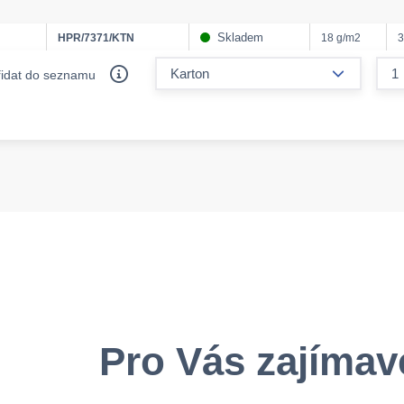
Skladem
HPR/7371/KTN
18 g/m2
form.decr
řidat do seznamu
Pro Vás zajímav