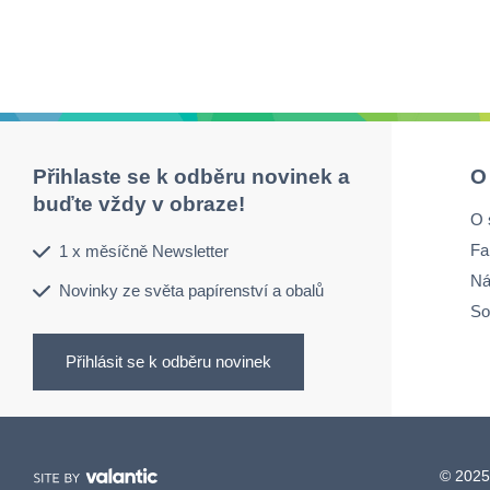
Přihlaste se k odběru novinek a
O
buďte vždy v obraze!
O 
Fa
1 x měsíčně Newsletter
Ná
Novinky ze světa papírenství a obalů
So
Přihlásit se k odběru novinek
© 2025