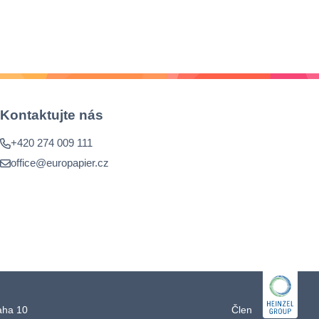
tný
le
 a
Kontaktujte nás
+420 274 009 111
office@europapier.cz
raha 10
Člen