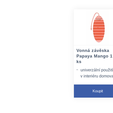
Vonná závěska
Papaya Mango 1
ks
univerzální použití
v interiéru domova
kanceláře, na
toaletách, v šatná
Koupit
v automobilech, k
provonění vstupní
prostor aj.