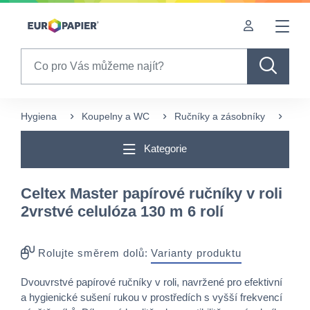
Table Of Content
Často nakupované s tímto produktem
Pro Vás zajímavé produkty
sr.skip-to.main-content
sr.skip-to.table-of-contents
sr.skip-to.main-navigation
Search
Hygiena
Koupelny a WC
Ručníky a zásobníky
Papí
Kategorie
Celtex Master papírové ručníky v roli
2vrstvé celulóza 130 m 6 rolí
Rolujte směrem dolů:
Varianty produktu
Dvouvrstvé papírové ručníky v roli, navržené pro efektivní
a hygienické sušení rukou v prostředích s vyšší frekvencí