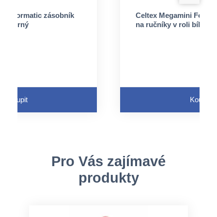
ini Formatic zásobník
Celtex Megamini Format
oli černý
na ručníky v roli bílý
Koupit
Koupit
Pro Vás zajímavé
produkty