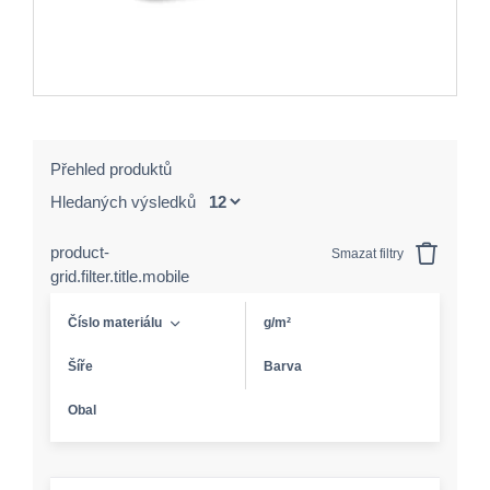
Přehled produktů
Hledaných výsledků
product-
Smazat filtry
grid.filter.title.mobile
Číslo materiálu
g/m²
Šíře
Barva
Obal