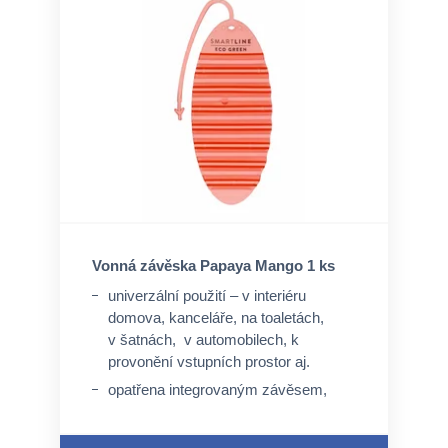
Vonná závěska Papaya Mango 1 ks
univerzální použití – v interiéru
domova, kanceláře, na toaletách,
v šatnách, v automobilech, k
provonění vstupních prostor aj.
opatřena integrovaným závěsem,
není nutný speciální úchyt, ale lze
využít perforovaný otvor a pružný