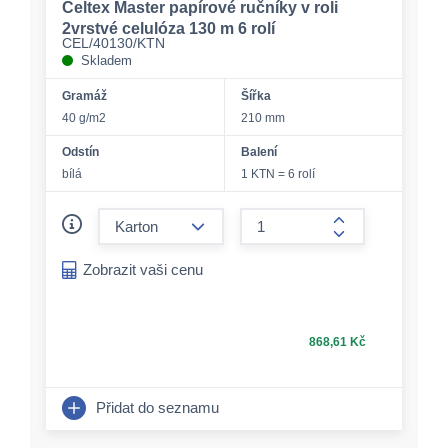
Celtex Master papírové ručníky v roli
2vrstvé celulóza 130 m 6 rolí
CEL/40130/KTN
Skladem
Gramáž
Šířka
40 g/m2
210 mm
Odstín
Balení
bílá
1 KTN = 6 rolí
form.decrease-amount
form.increase-a
Zobrazit vaši cenu
868,61 Kč
Přidat do seznamu