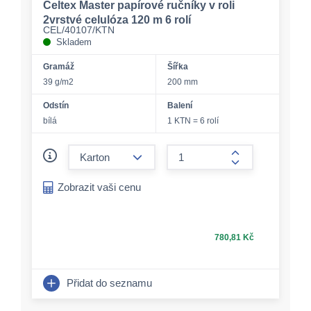
Celtex Master papírové ručníky v roli
2vrstvé celulóza 120 m 6 rolí
CEL/40107/KTN
Skladem
Gramáž
Šířka
39 g/m2
200 mm
Odstín
Balení
bílá
1 KTN = 6 rolí
form.decrease-amount
form.increase-a
Zobrazit vaši cenu
780,81 Kč
Přidat do seznamu