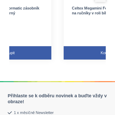
ini Formatic zásobník
Celtex Megamini Format
oli černý
na ručníky v roli bílý
Koupit
Koupit
Přihlaste se k odběru novinek a buďte vždy v
obraze!
1 x měsíčně Newsletter