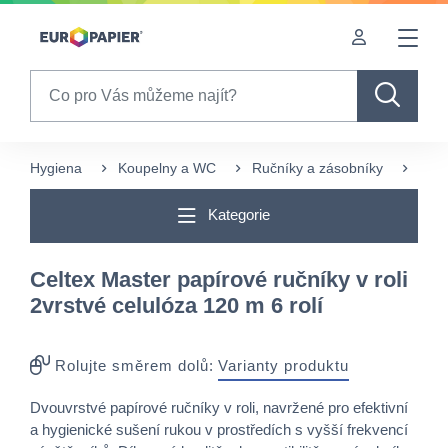
Table Of Content
Často nakupované s tímto produktem
sr.skip-to.main-content
sr.skip-to.table-of-contents
sr.skip-to.main-navigation
Search
Hygiena
Koupelny a WC
Ručníky a zásobníky
Papí
Kategorie
Celtex Master papírové ručníky v roli
2vrstvé celulóza 120 m 6 rolí
Rolujte směrem dolů:
Varianty produktu
Dvouvrstvé papírové ručníky v roli, navržené pro efektivní
a hygienické sušení rukou v prostředích s vyšší frekvencí