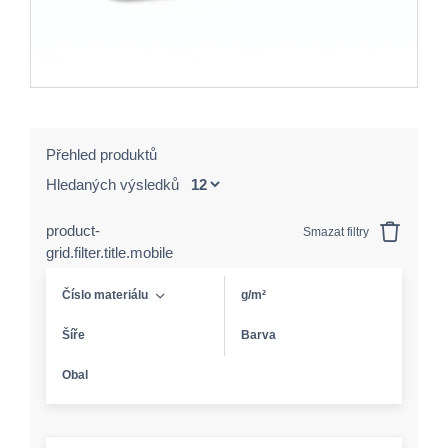
Přehled produktů
Hledaných výsledků
product-
Smazat filtry
grid.filter.title.mobile
Číslo materiálu
g/m²
Šíře
Barva
Obal