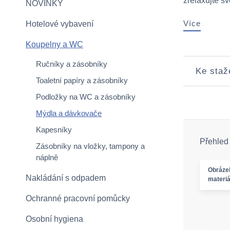
zrelaxujte své
NOVINKY
Více
Hotelové vybavení
Koupelny a WC
Ručníky a zásobníky
Ke staž
Toaletní papíry a zásobníky
Podložky na WC a zásobníky
Mýdla a dávkovače
Kapesníky
Přehled
Zásobníky na vložky, tampony a
náplně
Obráze
Nakládání s odpadem
materiá
Ochranné pracovní pomůcky
Osobní hygiena