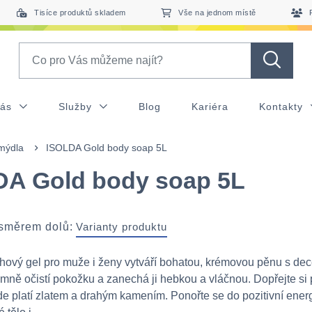
Tisíce produktů skladem
Vše na jednom místě
Search
nás
Služby
Blog
Kariéra
Kontakty
mýdla
ISOLDA Gold body soap 5L
DA Gold body soap 5L
 směrem dolů:
Varianty produktu
hový gel pro muže i ženy vytváří bohatou, krémovou pěnu s dec
emně očistí pokožku a zanechá ji hebkou a vláčnou. Dopřejte si 
nde platí zlatem a drahým kamením. Ponořte se do pozitivní ener