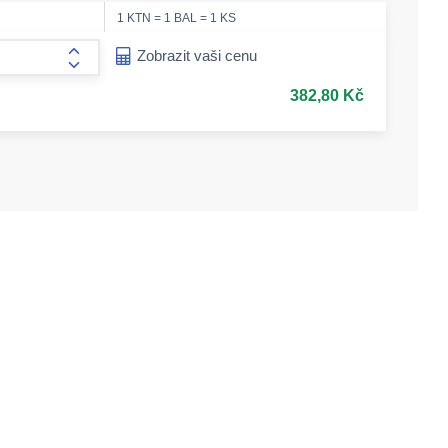
1 KTN = 1 BAL = 1 KS
ease-amount
Zobrazit vaši cenu
form.increase-amount
382,80 Kč