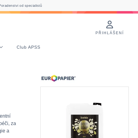
Poradenstvi od specialistů
PŘIHLÁŠENÍ
Club APSS
entní
péči, za
gie a