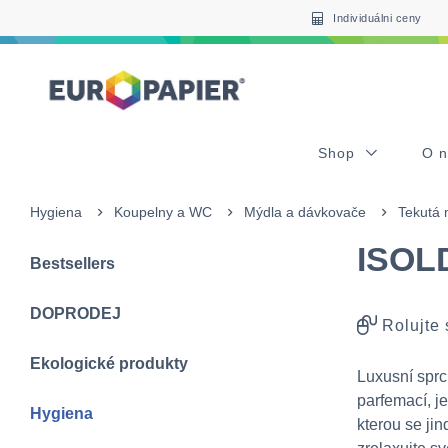
Table Of Content
sr.skip-to.main-content
sr.skip-to.table-of-contents
sr.skip-to.main-navigation
Individuálni ceny
Shop
O 
Hygiena
Koupelny a WC
Mýdla a dávkovače
Tekutá 
ISOL
Bestsellers
DOPRODEJ
Rolujte
Ekologické produkty
Luxusní sprc
parfemací, j
Hygiena
kterou se ji