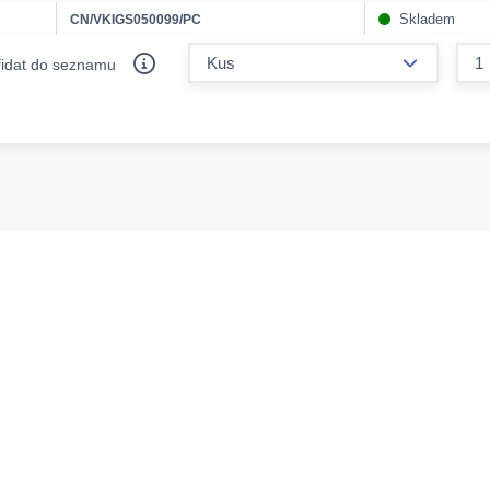
Skladem
CN/VKIGS050099/PC
form.decr
řidat do seznamu