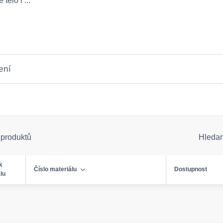
 tělo i ...
ení
 produktů
Hleda
k
Číslo materiálu
Dostupnost
lu