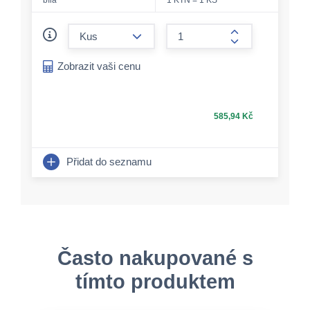
bílá
1 KTN = 1 KS
form.decrease-amount
form.increase-a
Zobrazit vaši cenu
585,94 Kč
Přidat do seznamu
Často nakupované s
tímto produktem