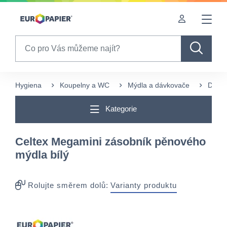
Table Of Content
Často nakupované s tímto produktem
sr.skip-to.main-content
sr.skip-to.table-of-contents
sr.skip-to.main-navigation
Search
Hygiena
Koupelny a WC
Mýdla a dávkovače
Dávko
Kategorie
Celtex Megamini zásobník pěnového
mýdla bílý
Rolujte směrem dolů:
Varianty produktu