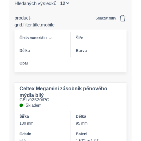
Hledaných výsledků
product-
Smazat filtry
grid.filter.title.mobile
Číslo materiálu
Šíře
Délka
Barva
Obal
Celtex Megamini zásobník pěnového
mýdla bílý
CEL/92520/PC
Skladem
Šířka
Délka
130 mm
95 mm
Odstín
Balení