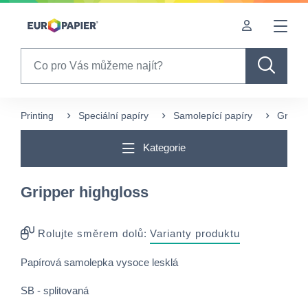
Table Of Content
sr.skip-to.main-content
sr.skip-to.table-of-contents
sr.skip-to.main-navigation
Search
Printing
Speciální papíry
Samolepící papíry
Grippe
Kategorie
Gripper highgloss
Rolujte směrem dolů:
Varianty produktu
Papírová samolepka vysoce lesklá
SB - splitovaná