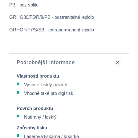
PB - bez splitu
GRHG80/F5/R/8/PB - odstranitelné lepidlo
GRHGF/F7/S/SB - extrapermanent lepidlo
Podrobnější informace
Vlastnosti produktu
Vysoce lesklý povrch
Vhodné také pro digi tisk
Povrch produktu
Natíraný / lesklý
Způsoby tisku
Laserová tiskárna / kopírka