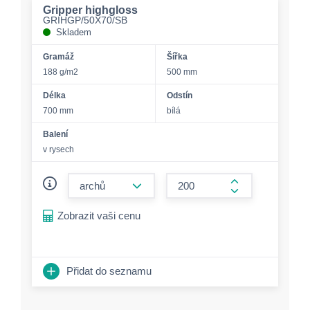
Gripper highgloss
GRIHGP/50X70/SB
Skladem
Gramáž
Šířka
188 g/m2
500 mm
Délka
Odstín
700 mm
bílá
Balení
v rysech
form.decrease-amount
form.increase-a
Zobrazit vaši cenu
Přidat do seznamu