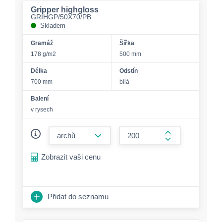
Gripper highgloss
GRIHGP/50X70/PB
Skladem
Gramáž
Šířka
178 g/m2
500 mm
Délka
Odstín
700 mm
bílá
Balení
v rysech
form.decrease-amount
form.increase-a
Zobrazit vaši cenu
Přidat do seznamu