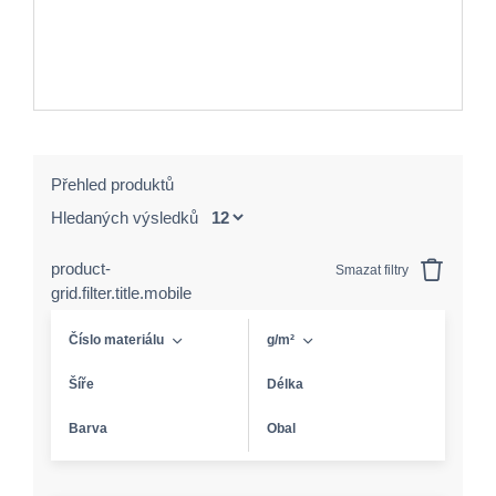
Přehled produktů
Hledaných výsledků
product-
Smazat filtry
grid.filter.title.mobile
Číslo materiálu
g/m²
Šíře
Délka
Barva
Obal