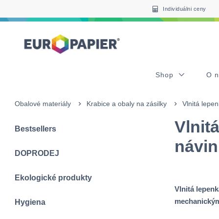
Table Of Content
Pro Vás zajímavé produkty
sr.skip-to.main-content
sr.skip-to.table-of-contents
sr.skip-to.main-navigation
Individuálni ceny
Shop
O 
Obalové materiály
Krabice a obaly na zásilky
Vlnitá lepe
Vlnit
Bestsellers
návin
DOPRODEJ
Ekologické produkty
Vlnitá lepen
mechanickým
Hygiena