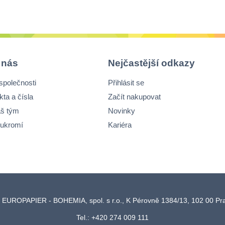
 nás
Nejčastější odkazy
společnosti
Přihlásit se
kta a čísla
Začít nakupovat
š tým
Novinky
ukromí
Kariéra
 EUROPAPIER - BOHEMIA, spol. s r.o., K Pérovně 1384/13, 102 00 P
Tel.: +420 274 009 111