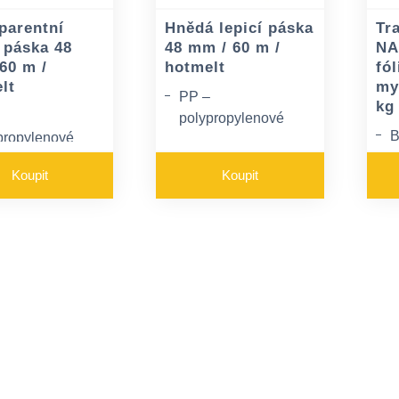
parentní
Hnědá lepicí páska
Tr
í páska 48
48 mm / 60 m /
NA
60 m /
hotmelt
fó
lt
my
PP –
kg
polypropylenové
B
propylenové
lepicí pásky
í pásky
T
Aplikační teplota 0-
Koupit
Koupit
ační teplota 0-
21 °C
P
C
n
Může ztrácet lepivost
 ztrácet lepivost
pod 0°C
0°C