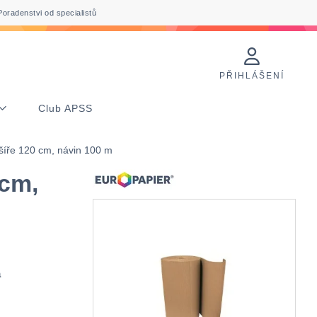
Poradenstvi od specialistů
PŘIHLÁŠENÍ
Club APSS
h šíře 120 cm, návin 100 m
 cm,
a