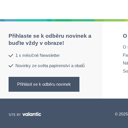
Přihlaste se k odběru novinek a
O
buďte vždy v obraze!
O 
Fa
1 x měsíčně Newsletter
Ná
Novinky ze světa papírenství a obalů
So
Přihlásit se k odběru novinek
© 2025