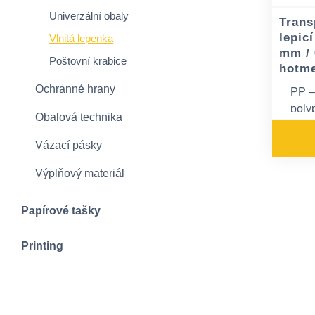
Univerzální obaly
Trans
lepic
Vlnitá lepenka
mm / 
Poštovní krabice
hotme
Ochranné hrany
PP –
poly
Obalová technika
lepic
Vázací pásky
Aplik
21 °
Výplňový materiál
Může
pod 
Papírové tašky
Printing