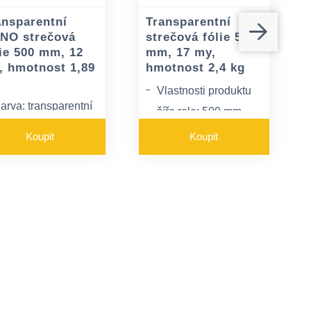
ansparentní
Transparentní
NO strečová
strečová fólie 500
lie 500 mm, 12
mm, 17 my,
, hmotnost 1,89
hmotnost 2,4 kg
Vlastnosti produktu
arva: transparentní
šíře role: 500 mm
loušťka 12my
váha: 2,24 kg
Koupit
Koupit
růtažnost 70 %
ano stop efekt