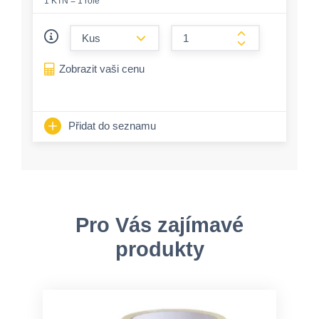
1 KTN = 1 role
form.decrease-amount
form.increase-a
Zobrazit vaši cenu
Přidat do seznamu
Pro Vás zajímavé
produkty