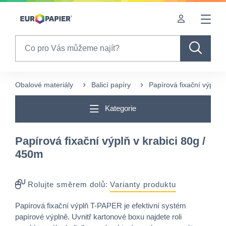
Table Of Content
Pro Vás zajímavé produkty
sr.skip-to.main-content
sr.skip-to.table-of-contents
sr.skip-to.main-navigation
Search
Obalové materiály
Balicí papíry
Papírová fixační výplň v
Kategorie
Papírová fixační výplň v krabici 80g /
450m
Rolujte směrem dolů:
Varianty produktu
Papírová fixační výplň T-PAPER je efektivní systém
papírové výplně. Uvnitř kartonové boxu najdete roli