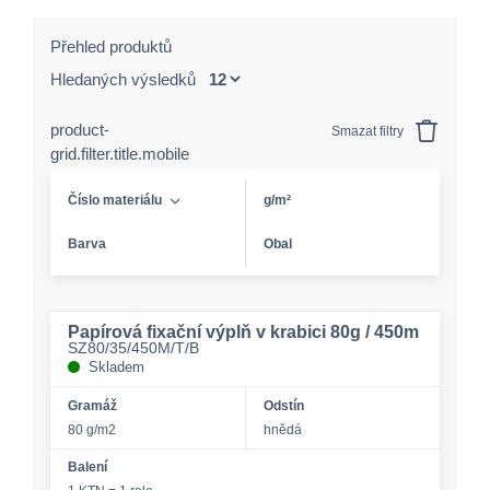
Přehled produktů
Hledaných výsledků
product-
Smazat filtry
grid.filter.title.mobile
Číslo materiálu
g/m²
Barva
Obal
Papírová fixační výplň v krabici 80g / 450m
SZ80/35/450M/T/B
Skladem
Gramáž
Odstín
80 g/m2
hnědá
Balení