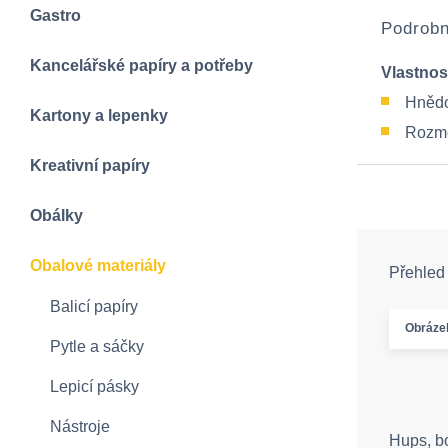
Gastro
Podrobn
Kancelářské papíry a potřeby
Vlastnos
Hnědo
Kartony a lepenky
Rozměr
Kreativní papíry
Obálky
Obalové materiály
Přehled
Balicí papíry
Obráze
Pytle a sáčky
Lepicí pásky
Nástroje
Hups, b