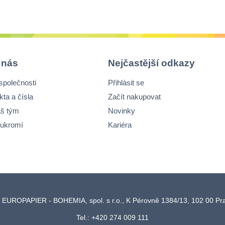
 nás
Nejčastější odkazy
společnosti
Přihlásit se
kta a čísla
Začít nakupovat
š tým
Novinky
ukromí
Kariéra
 EUROPAPIER - BOHEMIA, spol. s r.o., K Pérovně 1384/13, 102 00 P
Tel.: +420 274 009 111