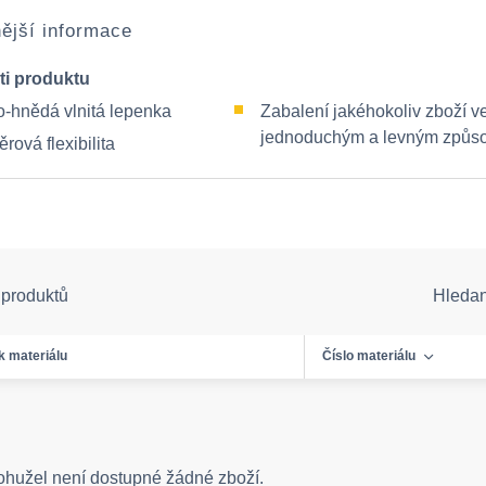
ější informace
ti produktu
-hnědá vlnitá lepenka
Zabalení jakéhokoliv zboží v
jednoduchým a levným způ
ová flexibilita
 produktů
Hleda
k materiálu
Číslo materiálu
ohužel není dostupné žádné zboží.