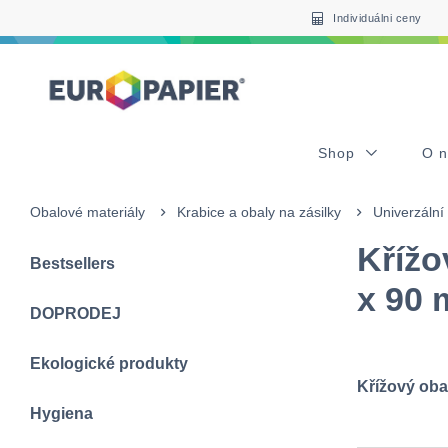
Table Of Content
Pro Vás zajímavé produkty
sr.skip-to.main-content
sr.skip-to.table-of-contents
sr.skip-to.main-navigation
Individuálni ceny
Shop
O 
Obalové materiály
Krabice a obaly na zásilky
Univerzální
Křížo
Bestsellers
x 90
DOPRODEJ
Ekologické produkty
Křížový oba
Hygiena