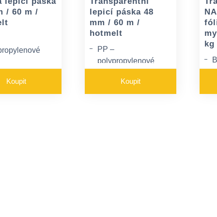
 lepicí páska
Transparentní
Tr
 / 60 m /
lepicí páska 48
NA
lt
mm / 60 m /
fó
hotmelt
my
kg
PP –
propylenové
B
polypropylenové
í pásky
lepicí pásky
T
ační teplota 0-
Koupit
Koupit
Aplikační teplota 0-
C
P
21 °C
n
 ztrácet lepivost
Může ztrácet lepivost
0°C
pod 0°C