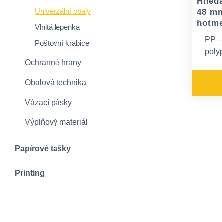
Hnědá
Univerzální obaly
48 mm
hotme
Vlnitá lepenka
PP –
Poštovní krabice
poly
Ochranné hrany
lepic
Aplik
Obalová technika
21 °
Vázací pásky
Může
pod 
Výplňový materiál
Papírové tašky
Printing