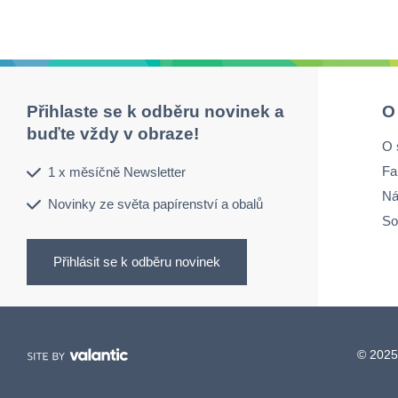
Přihlaste se k odběru novinek a
O
buďte vždy v obraze!
O 
Fa
1 x měsíčně Newsletter
Ná
Novinky ze světa papírenství a obalů
So
Přihlásit se k odběru novinek
© 2025