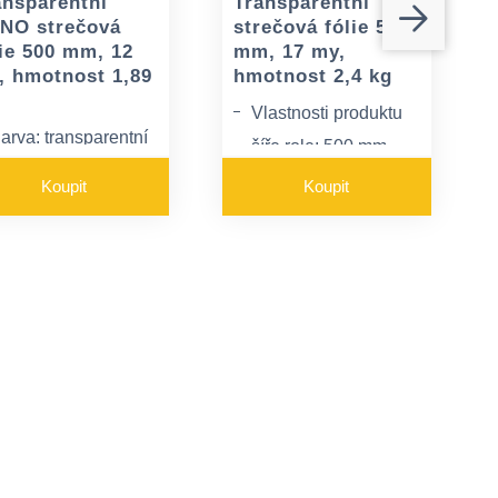
ansparentní
Transparentní
NO strečová
strečová fólie 500
lie 500 mm, 12
mm, 17 my,
, hmotnost 1,89
hmotnost 2,4 kg
Vlastnosti produktu
arva: transparentní
šíře role: 500 mm
loušťka 12my
váha: 2,24 kg
Koupit
Koupit
růtažnost 70 %
ano stop efekt