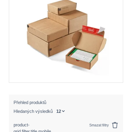
Přehled produktů
Hledaných výsledků
product-
Smazat filtry
grid.filter.title.mobile