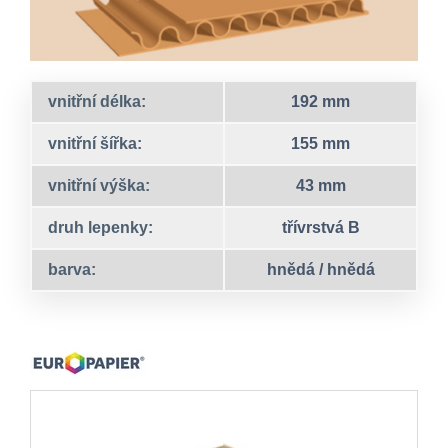
vnitřní délka:
192 mm
vnitřní šířka:
155 mm
vnitřní výška:
43 mm
druh lepenky:
třívrstvá B
barva:
hnědá / hnědá