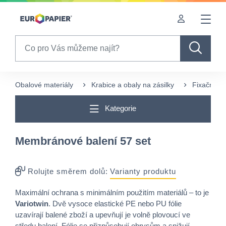
Table Of Content
Pro Vás zajímavé produkty
sr.skip-to.main-content
sr.skip-to.table-of-contents
sr.skip-to.main-navigation
Search
Obalové materiály
Krabice a obaly na zásilky
Fixační a
Kategorie
Membránové balení 57 set
Rolujte směrem dolů:
Varianty produktu
Maximální ochrana s minimálním použitím materiálů – to je
Variotwin
. Dvě vysoce elastické PE nebo PU fólie
uzavírají balené zboží a upevňují je volně plovoucí ve
středu balení. Fólie se přizpůsobují obrysům a snižují