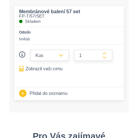
Membránové balení 57 set
FP-T/57/SET
Skladem
Odstín
hnědá
form.decrease-amount
form.increase-a
Zobrazit vaši cenu
Přidat do seznamu
Pro Vás zajímavé