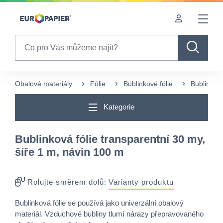
Table Of Content
Pro Vás zajímavé produkty
sr.skip-to.main-content
sr.skip-to.table-of-contents
sr.skip-to.main-navigation
Search
Obalové materiály
Fólie
Bublinkové fólie
Bublinková
Kategorie
Bublinková fólie transparentní 30 my,
šíře 1 m, návin 100 m
Rolujte směrem dolů:
Varianty produktu
Bublinková fólie se používá jako univerzální obalový
materiál. Vzduchové bubliny tlumí nárazy přepravovaného