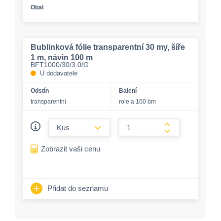
Obal
Bublinková fólie transparentní 30 my, šíře
1 m, návin 100 m
BFT1000/30/3.0/G
U dodavatele
Odstín
Balení
transparentní
role a 100 bm
form.decrease-amount
form.increase-a
Zobrazit vaši cenu
Přidat do seznamu