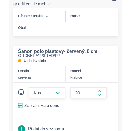
grid.filter.title.mobile
Číslo materiálu
Barva
Obal
Šanon polo plastový- červený, 8 cm
ORDNER/A4/8RED/PP
U dodavatele
Odstín
Balení
červená
krabice
form.decrease-amount
form.increase-a
Zobrazit vaši cenu
Přidat do seznamu