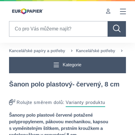
Table Of Content
sr.skip-to.main-content
sr.skip-to.table-of-contents
sr.skip-to.main-navigation
Search
Kancelářské papíry a potřeby
Kancelářské potřeby
Šan
Kategorie
Šanon polo plastový- červený, 8 cm
Rolujte směrem dolů:
Varianty produktu
Šanony polo plastové červené potažené
polypropylenem, pákovou mechanikou, kapsou
s vyměnitelným štítkem, prstním kroužkem a
radokroužkem v provedení 8 cm.