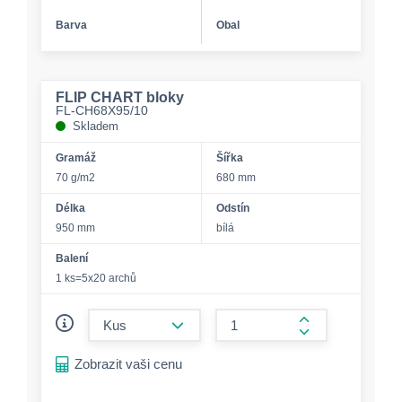
Barva
Obal
FLIP CHART bloky
FL-CH68X95/10
Skladem
Gramáž
Šířka
70 g/m2
680 mm
Délka
Odstín
950 mm
bílá
Balení
1 ks=5x20 archů
form.decrease-amount
form.increase-a
Zobrazit vaši cenu