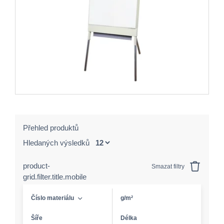
Přehled produktů
Hledaných výsledků
product-
Smazat filtry
grid.filter.title.mobile
Číslo materiálu
g/m²
Šíře
Délka