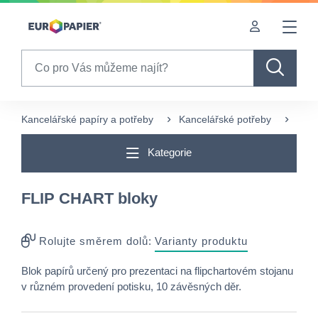
Table Of Content
sr.skip-to.main-content
sr.skip-to.table-of-contents
sr.skip-to.main-navigation
Search
Kancelářské papíry a potřeby
Kancelářské potřeby
FLI
Kategorie
FLIP CHART bloky
Rolujte směrem dolů:
Varianty produktu
Blok papírů určený pro prezentaci na flipchartovém stojanu
v různém provedení potisku, 10 závěsných děr.