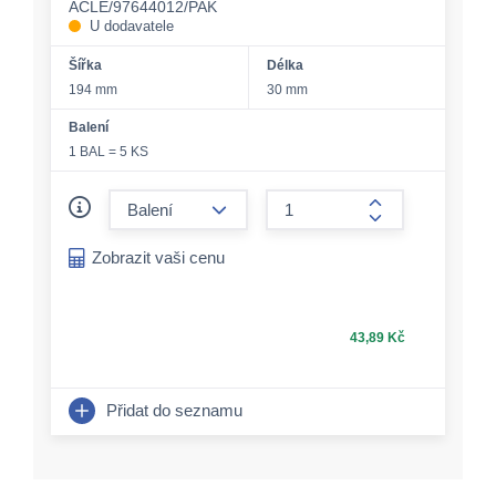
ACLE/97644012/PAK
U dodavatele
Šířka
Délka
194 mm
30 mm
Balení
1 BAL = 5 KS
form.decrease-amount
form.increase-a
Zobrazit vaši cenu
43,89 Kč
Přidat do seznamu