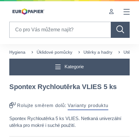
Table Of Content
sr.skip-to.main-content
sr.skip-to.table-of-contents
sr.skip-to.main-navigation
Search
Hygiena
Úklidové pomůcky
Utěrky a hadry
Utěrky 
Kategorie
Spontex Rychloutěrka VLIES 5 ks
Rolujte směrem dolů:
Varianty produktu
Spontex Rychloutěrka 5 ks VLIES. Netkaná univerzální
utěrka pro mokré i suché použití.