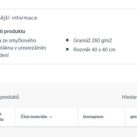
ější informace
ti produktu
a ze smyčkového
Gramáž 260 g/m2
vlákna v univerzálním
Rozměr 40 x 40 cm
dení
 produktů
Hleda
k
Číslo materiálu
Dostupnost
g/m
lu