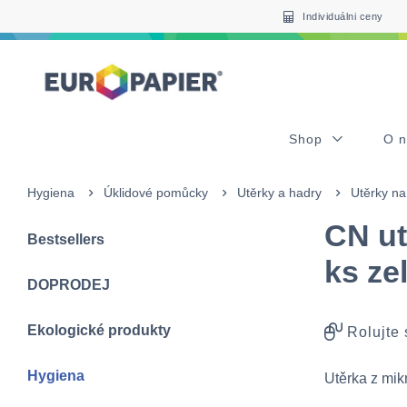
Table Of Content
sr.skip-to.main-content
sr.skip-to.table-of-contents
sr.skip-to.main-navigation
Individuálni ceny
Shop
O 
Hygiena
Úklidové pomůcky
Utěrky a hadry
Utěrky na
CN ut
Bestsellers
ks ze
DOPRODEJ
Ekologické produkty
Rolujte
Hygiena
Utěrka z mik