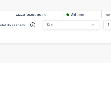
Skladem
CN/ZUTUC000190/PC
260 
form.decr
řidat do seznamu