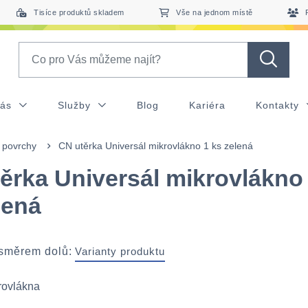
Tisíce produktů skladem
Vše na jednom místě
Search
nás
Služby
Blog
Kariéra
Kontakty
 povrchy
CN utěrka Universál mikrovlákno 1 ks zelená
ěrka Universál mikrovlákno
lená
 směrem dolů:
Varianty produktu
rovlákna