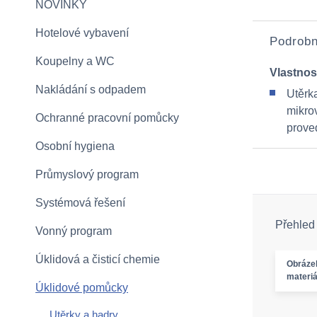
NOVINKY
Hotelové vybavení
Podrobn
Koupelny a WC
Vlastnos
Nakládání s odpadem
Utěrk
mikro
Ochranné pracovní pomůcky
prove
Osobní hygiena
Průmyslový program
Systémová řešení
Přehled
Vonný program
Úklidová a čisticí chemie
Obráze
materiá
Úklidové pomůcky
Utěrky a hadry