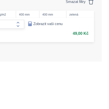
Smazat filtry
g/m2
400 mm
400 mm
zelená
ease-amount
Zobrazit vaši cenu
form.increase-amount
49,00 Kč