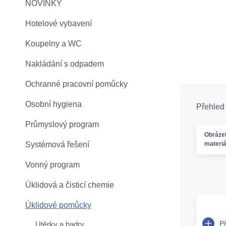
NOVINKY
Hotelové vybavení
Koupelny a WC
Nakládání s odpadem
Ochranné pracovní pomůcky
Osobní hygiena
Přehled
Průmyslový program
Obráze
Systémová řešení
materiá
Vonný program
Úklidová a čisticí chemie
Úklidové pomůcky
P
Utěrky a hadry