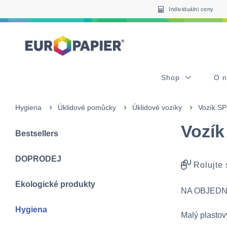
Table Of Content
sr.skip-to.main-content
sr.skip-to.table-of-contents
sr.skip-to.main-navigation
Individuálni ceny
Shop
O 
Hygiena
Úklidové pomůcky
Úklidové vozíky
Vozík SP
Vozík
Bestsellers
DOPRODEJ
Rolujte
Ekologické produkty
NA OBJEDN
Hygiena
Malý plastový