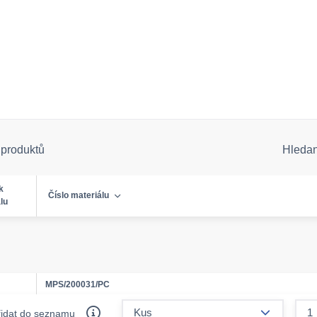
 produktů
Hleda
k
Číslo materiálu
lu
MPS/200031/PC
form.decr
řidat do seznamu