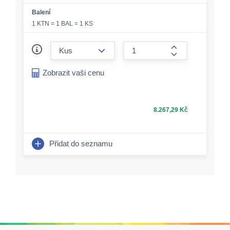
Balení
1 KTN = 1 BAL = 1 KS
form.decrease-amount
form.increase-a
Zobrazit vaši cenu
8.267,29 Kč
Přidat do seznamu