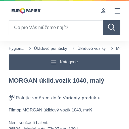
Table Of Content
sr.skip-to.main-content
sr.skip-to.table-of-contents
sr.skip-to.main-navigation
Search
Hygiena
Úklidové pomůcky
Úklidové vozíky
MORGAN
Kategorie
MORGAN úklid.vozík 1040, malý
Rolujte směrem dolů:
Varianty produktu
Filmop MORGAN úklidový vozík 1040, malý
Není součástí balení:
3650A - Modrý pytel 73x97 cm, 120 L