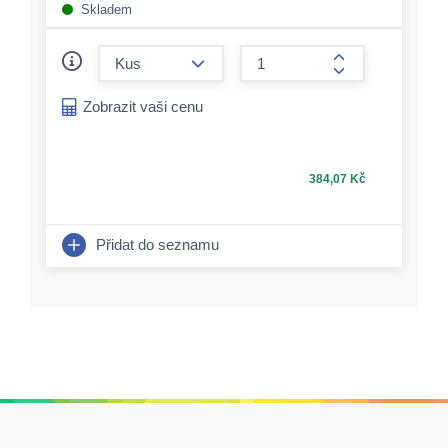
Skladem
form.decrease-amount
form.increase-a
Zobrazit vaši cenu
384,07 Kč
Přidat do seznamu