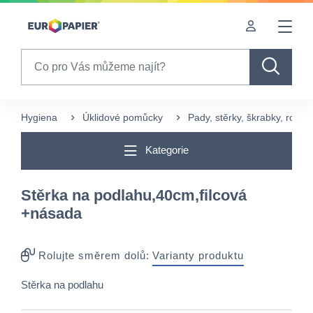
Table Of Content
sr.skip-to.main-content
sr.skip-to.table-of-contents
sr.skip-to.main-navigation
Search
Hygiena
Úklidové pomůcky
Pady, stěrky, škrabky, rozm
Kategorie
Stěrka na podlahu,40cm,filcová
+násada
Rolujte směrem dolů:
Varianty produktu
Stěrka na podlahu