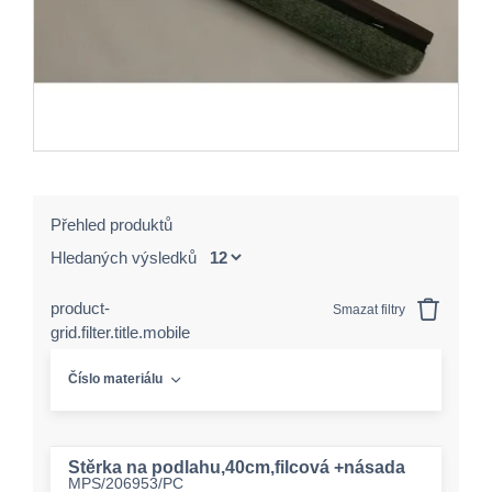
Přehled produktů
Hledaných výsledků
product-
Smazat filtry
grid.filter.title.mobile
Číslo materiálu
Stěrka na podlahu,40cm,filcová +násada
MPS/206953/PC