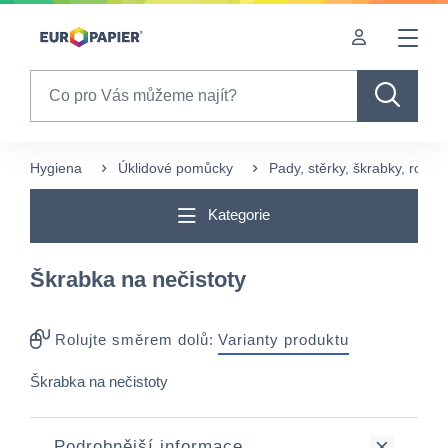
Table Of Content
sr.skip-to.main-content
sr.skip-to.table-of-contents
sr.skip-to.main-navigation
Search
Hygiena
Úklidové pomůcky
Pady, stěrky, škrabky, rozm
Kategorie
Škrabka na nečistoty
Rolujte směrem dolů:
Varianty produktu
Škrabka na nečistoty
Podrobnější informace