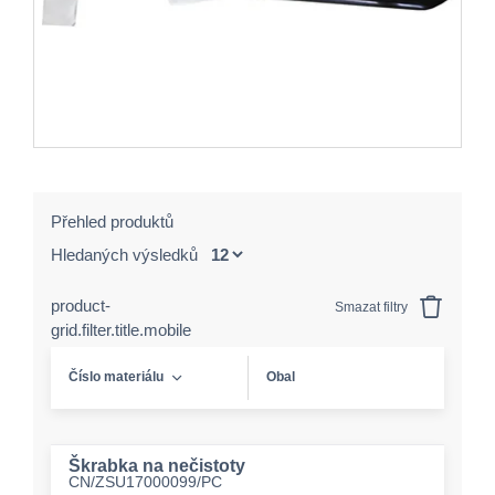
Přehled produktů
Hledaných výsledků
product-
Smazat filtry
grid.filter.title.mobile
Číslo materiálu
Obal
Škrabka na nečistoty
CN/ZSU17000099/PC