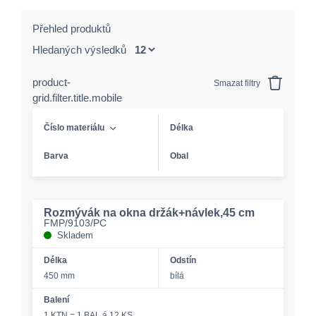
Přehled produktů
Hledaných výsledků
product-
Smazat filtry
grid.filter.title.mobile
Číslo materiálu
Délka
Barva
Obal
Rozmývák na okna držák+návlek,45 cm
FMP/9103/PC
Skladem
Délka
Odstín
450 mm
bílá
Balení
1 KTN = 1 BAL á 12 KS