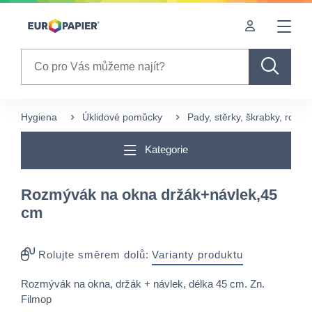
Table Of Content
sr.skip-to.main-content
sr.skip-to.table-of-contents
sr.skip-to.main-navigation
Search
Hygiena
Úklidové pomůcky
Pady, stěrky, škrabky, rozm
Kategorie
Rozmývák na okna držák+návlek,45
cm
Rolujte směrem dolů:
Varianty produktu
Rozmývák na okna, držák + návlek, délka 45 cm. Zn.
Filmop