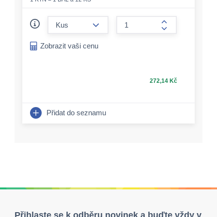
form.decrease-amount
form.increase-a
Zobrazit vaši cenu
272,14 Kč
Přidat do seznamu
Přihlaste se k odběru novinek a buďte vždy v