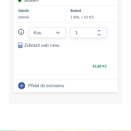
Skladem
Odstín
Balení
zelená
1 BAL = 10 KS
form.decrease-amount
form.increase-a
Zobrazit vaši cenu
43,68 Kč
Přidat do seznamu