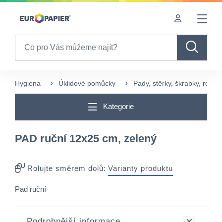
Table Of Content
sr.skip-to.main-content
sr.skip-to.table-of-contents
sr.skip-to.main-navigation
Search
Hygiena
Úklidové pomůcky
Pady, stěrky, škrabky, rozm
Kategorie
PAD ruční 12x25 cm, zelený
Rolujte směrem dolů:
Varianty produktu
Pad ruční
Podrobnější informace