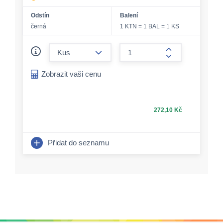
Odstín
Balení
černá
1 KTN = 1 BAL = 1 KS
form.decrease-amount
form.increase-a
Zobrazit vaši cenu
272,10 Kč
Přidat do seznamu