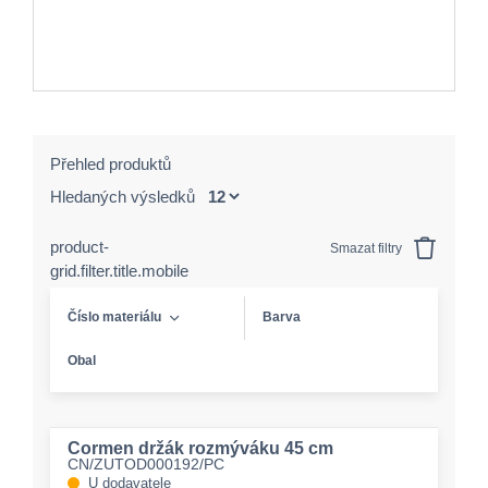
Přehled produktů
Hledaných výsledků
product-
Smazat filtry
grid.filter.title.mobile
Číslo materiálu
Barva
Obal
Cormen držák rozmýváku 45 cm
CN/ZUTOD000192/PC
U dodavatele