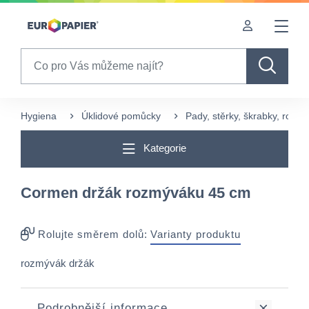
Table Of Content
sr.skip-to.main-content
sr.skip-to.table-of-contents
sr.skip-to.main-navigation
Search
Hygiena
Úklidové pomůcky
Pady, stěrky, škrabky, rozm
Kategorie
Cormen držák rozmýváku 45 cm
Rolujte směrem dolů:
Varianty produktu
rozmývák držák
Podrobnější informace